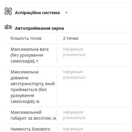
Аспіраційна система
+
Автоприймання зерна
Кількість точок
2 точки
Максимальна вага
Інформація
(без урахування
уточнюється
самоскидів), т
Максимальна
Інформація
довжина
уточнюється
автотранспорту, який
приймається (без
урахування
самоскидів), м
Максимальний
Інформація
габарит за висотою, м
уточнюється
Наявність бокового
Інформація