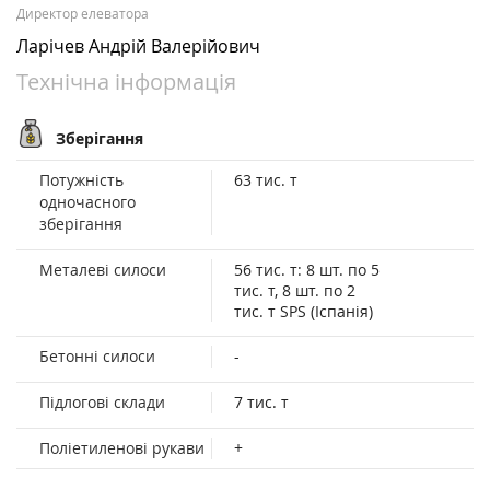
Директор елеватора
Ларічев Андрій Валерійович
Технічна інформація
Зберігання
Потужність
63 тис. т
одночасного
зберігання
Металеві силоси
56 тис. т: 8 шт. по 5
тис. т, 8 шт. по 2
тис. т SPS (Іспанія)
Бетонні силоси
-
Підлогові склади
7 тис. т
Поліетиленові рукави
+