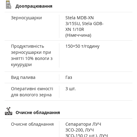
Доопрацювання
Зерносушарки
Stela MDB-XN
3/15SU, Stela GDB-
XN 1/10R
(Німеччина)
Продуктивність
150+50 т/годину
зерносушарки при
знятті 10% вологи з
кукурудзи
Вид палива
Газ
Оперативні ємності
3 шт.
для вологого зерна
Очисне обладнання
Очисне обладнання
Сепаратори ЛУЧ
ЗСО-200, ЛУЧ
ЗСО-150 (2 шт.), ЛУЧ