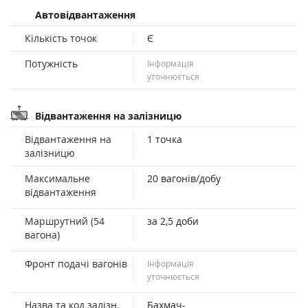
Автовідвантаження
Кількість точок
Є
Потужність
Інформація
уточнюється
Відвантаження на залізницю
Відвантаження на
1 точка
залізницю
Максимальне
20 вагонів/добу
відвантаження
Маршрутний (54
за 2,5 доби
вагона)
Фронт подачі вагонів
Інформація
уточнюється
Назва та код залізн.
Бахмач-