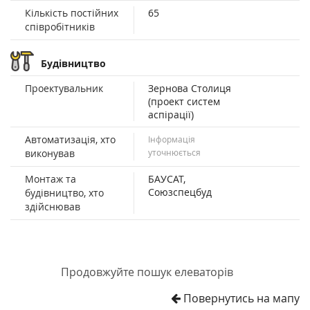
Кількість постійних
65
співробітників
Будівництво
Проектувальник
Зернова Столиця
(проект систем
аспірації)
Автоматизація, хто
Інформація
виконував
уточнюється
Монтаж та
БАУСАТ,
Союзспецбуд
будівництво, хто
здійснював
Продовжуйте пошук елеваторів
Повернутись на мапу