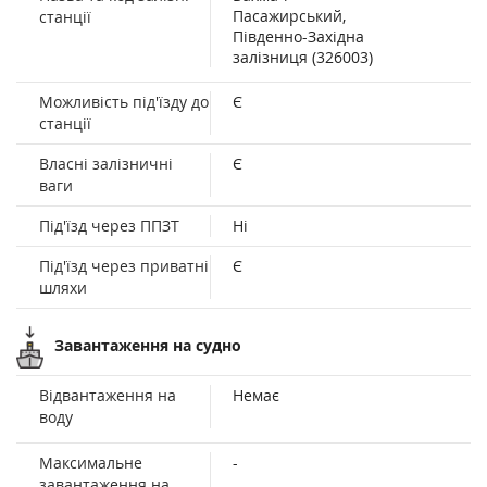
Пасажирський,
станції
Південно-Західна
залізниця (326003)
Можливість під'їзду до
Є
станції
Власні залізничні
Є
ваги
Під'їзд через ППЗТ
Ні
Під'їзд через приватні
Є
шляхи
Завантаження на судно
Відвантаження на
Немає
воду
Максимальне
-
завантаження на