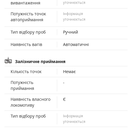
вивантаження
уточнюється
Потужність точок
Інформація
автоприймання
уточнюється
Тип відбору проб
Ручний
Наявність вагів
Автоматичні
Залізничне приймання
Кількість точок
Немає
Потужність
-
приймання
Наявність власного
Є
локомотиву
Тип відбору проб
Інформація
уточнюється