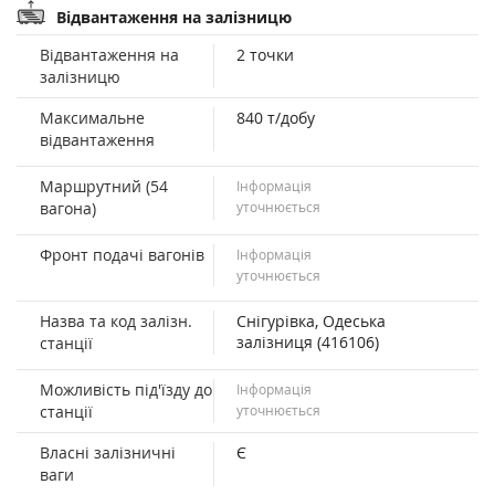
Відвантаження на залізницю
Відвантаження на
2 точки
залізницю
Максимальне
840 т/добу
відвантаження
Маршрутний (54
Інформація
вагона)
уточнюється
Фронт подачі вагонів
Інформація
уточнюється
Назва та код залізн.
Снігурівка, Одеська
залізниця (416106)
станції
Можливість під'їзду до
Інформація
станції
уточнюється
Власні залізничні
Є
ваги