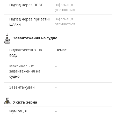
Під'їзд через ППЗТ
Інформація
уточнюється
Під'їзд через приватні
Інформація
шляхи
уточнюється
Завантаження на судно
Відвантаження на
Немає
воду
Максимальне
-
завантаження на
судно
Завантажувач
-
Якість зерна
Фумігація
-