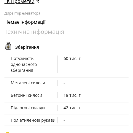
ГК Прометей
Директор елеватора
Немає інформації
Технічна інформація
Зберігання
Потужність
60 тис. т
одночасного
зберігання
Металеві силоси
-
Бетонні силоси
18 тис. т
Підлогові склади
42 тис. т
Поліетиленові рукави
-