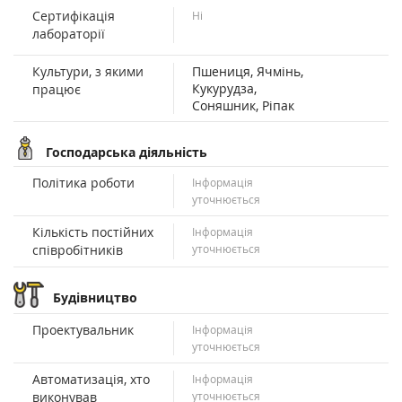
Сертифікація
Ні
лабораторії
Культури, з якими
Пшениця, Ячмінь,
Кукурудза,
працює
Соняшник, Ріпак
Господарська діяльність
Політика роботи
Інформація
уточнюється
Кількість постійних
Інформація
співробітників
уточнюється
Будівництво
Проектувальник
Інформація
уточнюється
Автоматизація, хто
Інформація
виконував
уточнюється