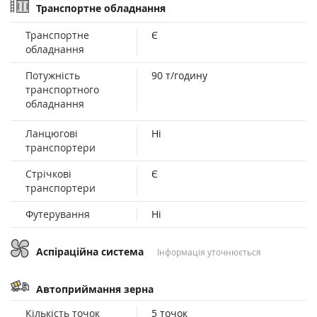
Транспортне обладнання
Транспортне
Є
обладнання
Потужність
90 т/годину
транспортного
обладнання
Ланцюгові
Ні
транспортери
Стрічкові
Є
транспортери
Футерування
Ні
Аспіраційна система
Інформація уточнюється
Автоприймання зерна
Кількість точок
5 точок