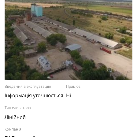
Введення в експлуатацію
Працює
Інформація уточнюється
Ні
Тип елеватора
Лінійний
Компанія