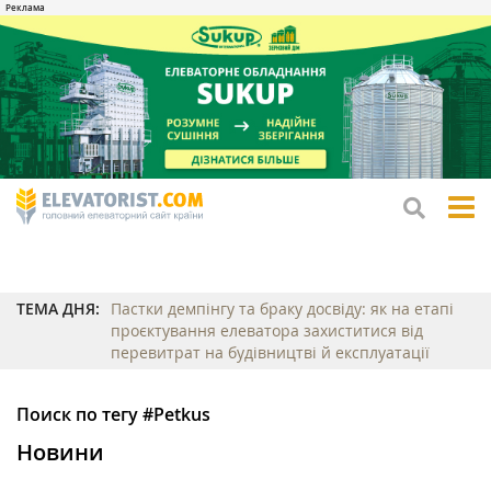
tog
me
ТЕМА ДНЯ:
Пастки демпінгу та браку досвіду: як на етапі
проєктування елеватора захиститися від
перевитрат на будівництві й експлуатації
Поиск по тегу #Petkus
Новини