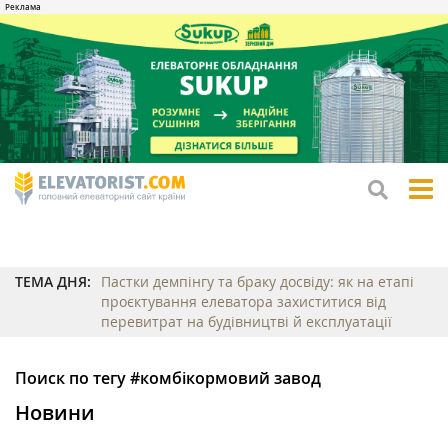
tog
me
ТЕМА ДНЯ:
Пастки демпінгу та браку досвіду: як на етапі
проєктування елеватора захиститися від
перевитрат на будівництві й експлуатації
Поиск по тегу #комбікормовий завод
Новини