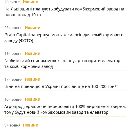
29 липня
Новини
На Львівщині планують збудувати комбікормовий завод на
площі понад 10 га
23 червня
Новини
Grain Capital завершує монтаж силосів для комбікормового
заводу (ФОТО)
19 червня
Новини
Глобинський свинокомплекс планує розширити елеватор
та комбікормовий завод
17 червня
Новини
Ціни на пшеницю в Україні просіли ще на 100-200 грн/т
10 червня
Новини
Агропродсервіс хоче переробляти 100% вирощеного зерна,
тому будує новий комбікормовий завод та елеватор
9 червня
Новини