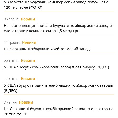
У Казахстані збудували комбікормовий завод потужністю
120 тис. тонн (ФОТО)
3 червня
Новини
На Тернопільщині почали будувати комбікормовий завод з
елеваторним комплексом за 1,5 млрд грн
11 травня
Новини
На Черкащині збудували комбікормовий завод
20 квітня
Новини
У США знесуть комбікормовий завод після вибуху (ВІДЕО)
17 квітня
Новини
У США збудують один із найбільших комбікормових заводів
(ВІДЕО)
7 квітня
Новини
На Львівщині будують комбікормовий завод та елеватор на
20 тис. тонн