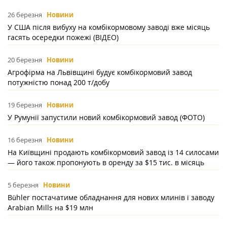
26 березня
Новини
У США після вибуху на комбікормовому заводі вже місяць
гасять осередки пожежі (ВІДЕО)
20 березня
Новини
Агрофірма на Львівщині будує комбікормовий завод
потужністю понад 200 т/добу
19 березня
Новини
У Румунії запустили новий комбікормовий завод (ФОТО)
16 березня
Новини
На Київщині продають комбікормовий завод із 14 силосами
— його також пропонують в оренду за $15 тис. в місяць
5 березня
Новини
Bühler постачатиме обладнання для нових млинів і заводу
Arabian Mills на $19 млн