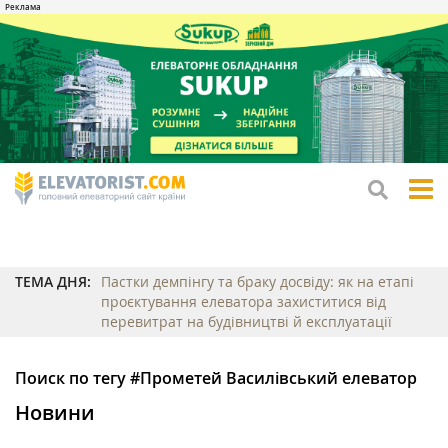
tog
me
ТЕМА ДНЯ:
Пастки демпінгу та браку досвіду: як на етапі
проєктування елеватора захиститися від
перевитрат на будівництві й експлуатації
Поиск по тегу #Прометей Василівський елеватор
Новини