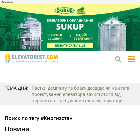
tog
me
ТЕМА ДНЯ:
Пастки демпінгу та браку досвіду: як на етапі
проєктування елеватора захиститися від
перевитрат на будівництві й експлуатації
Поиск по тегу #Киргизстан
Новини