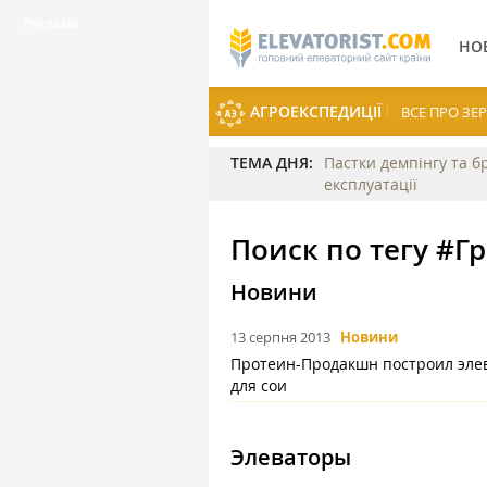
НО
АГРОЕКСПЕДИЦІЇ
ВСЕ ПРО З
ТЕМА ДНЯ:
Пастки демпінгу та б
експлуатації
Поиск по тегу #Гр
Новини
13 серпня 2013
Новини
Протеин-Продакшн построил эле
для сои
Элеваторы