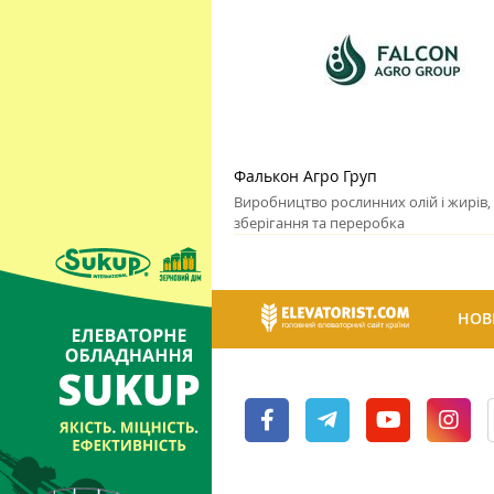
Фалькон Агро Груп
Виробництво рослинних олій і жирів,
зберігання та переробка
НОВ