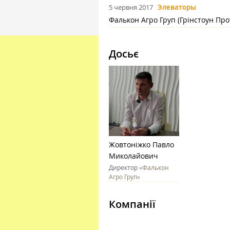
5 червня 2017
Элеваторы
Фалькон Агро Груп (Грінстоун Про
Досьє
Жовтоніжко Павло
Миколайович
Директор
«Фалькон
Агро Груп»
Компанії