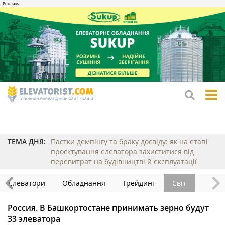
tog
me
ТЕМА ДНЯ:
Пастки демпінгу та браку досвіду: як на етапі
проєктування елеватора захиститися від
перевитрат на будівництві й експлуатації
Елеватори
Обладнання
Трейдинг
Світ
Россия. В Башкортостане принимать зерно будут
33 элеватора