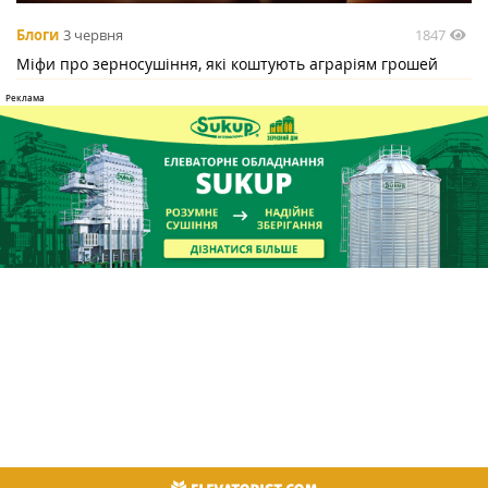
1847
Блоги
3 червня
Міфи про зерносушіння, які коштують аграріям грошей