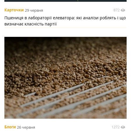
872
Карточки
29 червня
Пшениця в лабораторії елеватора: які аналізи роблять і що
визначає класність партії
1272
Блоги
26 червня