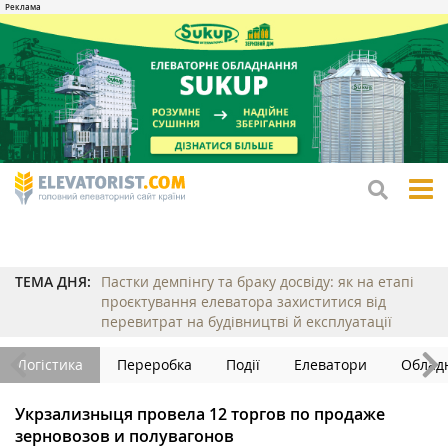
tog
me
ТЕМА ДНЯ:
Пастки демпінгу та браку досвіду: як на етапі
проєктування елеватора захиститися від
перевитрат на будівництві й експлуатації
Логістика
Переробка
Події
Елеватори
Облад
Укрзализныця провела 12 торгов по продаже
зерновозов и полувагонов