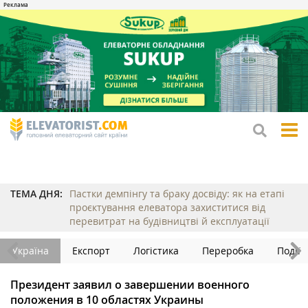
tog
me
ТЕМА ДНЯ:
Пастки демпінгу та браку досвіду: як на етапі
проєктування елеватора захиститися від
перевитрат на будівництві й експлуатації
Україна
Експорт
Логістика
Переробка
Події
Президент заявил о завершении военного
положения в 10 областях Украины