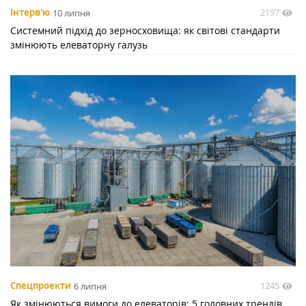
2197
Інтерв'ю
10 липня
Системний підхід до зерносховища: як світові стандарти
змінюють елеваторну галузь
1245
Спецпроекти
6 липня
Як змінюються вимоги до елеваторів: 5 головних трендів