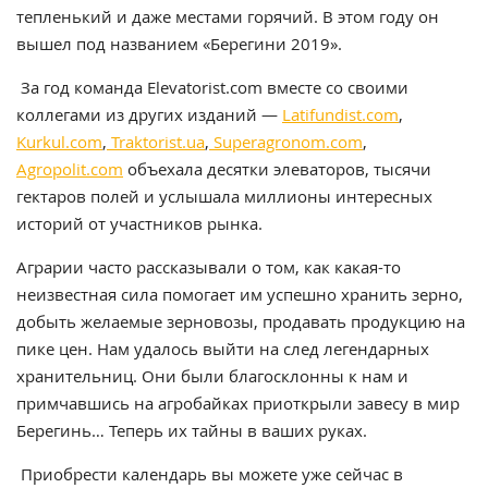
тепленький и даже местами горячий. В этом году он
вышел под названием «Берегини 2019».
За год команда Elevatorist.com вместе со своими
коллегами из других изданий —
Latifundist.com
,
Kurkul.com
,
Traktorist.ua
,
Superagronom.com
,
Agropolit.com
объехала десятки элеваторов, тысячи
гектаров полей и услышала миллионы интересных
историй от участников рынка.
Аграрии часто рассказывали о том, как какая-то
неизвестная сила помогает им успешно хранить зерно,
добыть желаемые зерновозы, продавать продукцию на
пике цен. Нам удалось выйти на след легендарных
хранительниц. Они были благосклонны к нам и
примчавшись на агробайках приоткрыли завесу в мир
Берегинь… Теперь их тайны в ваших руках.
Приобрести календарь вы можете уже сейчас в