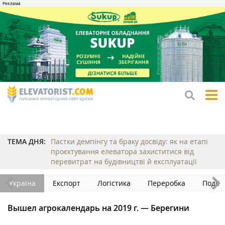
tog
me
ТЕМА ДНЯ:
Пастки демпінгу та браку досвіду: як на етапі
проєктування елеватора захиститися від
перевитрат на будівництві й експлуатації
Україна
Експорт
Логістика
Переробка
Події
Вышел агрокалендарь на 2019 г. — Берегини