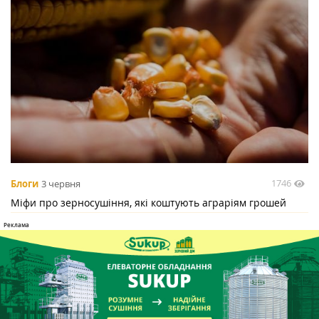
1746
Блоги
3 червня
Міфи про зерносушіння, які коштують аграріям грошей