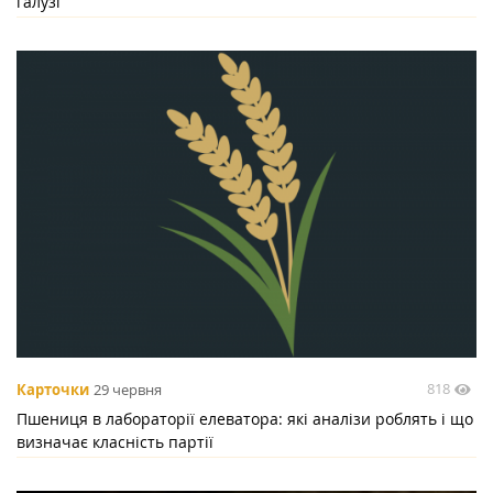
галузі
818
Карточки
29 червня
Пшениця в лабораторії елеватора: які аналізи роблять і що
визначає класність партії