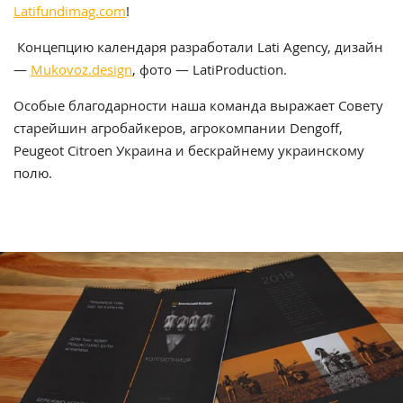
Latifundimag.com
!
Концепцию календаря разработали Lati Agency, дизайн
—
Mukovoz.design
, фото — LatiProduction.
Особые благодарности наша команда выражает Совету
старейшин агробайкеров, агрокомпании Dengoff,
Peugeot Citroen Украина и бескрайнему украинскому
полю.