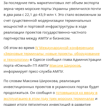
За последние пять маркетинговых лет объем экспорта
зерна через морские порты Украины увеличился почти
в два раза с 22,1 до 43,9 млн т. Это стало возможным за
счет существенной модернизации терминальных
мощностей и портовой инфраструктуры в ходе
реализации проектов государственно-частного
партнерства между АМПУ и бизнесом.
Об этом во время
IV Международной конференции
«Зерновые терминалы: новые проекты, оборудование
и технологии»
в Одессе сообщил глава Администрации
порта «Южный» ГП АМПУ
Максим Широков
,
информирует пресс-служба АМПУ.
По словам Максима Широкова, реализация
инвестиционных проектов в украинских портах будет
продолжаться. Он сообщил о
готовящихся ко вводу в
эксплуатацию в этом году трех морских терминалах
и
подвел итоги пятилетних инвестиций в развитие