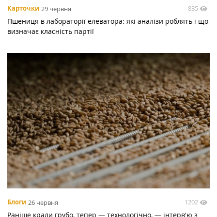
835
Карточки
29 червня
Пшениця в лабораторії елеватора: які аналізи роблять і що
визначає класність партії
1202
Блоги
26 червня
Раніше крали грубо, тепер — технологічно, — інтерв'ю з