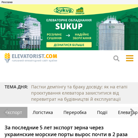
tog
me
ТЕМА ДНЯ:
Пастки демпінгу та браку досвіду: як на етапі
проєктування елеватора захиститися від
перевитрат на будівництві й експлуатації
Експорт
Логістика
Переробка
Події
Елеватор
За последние 5 лет экспорт зерна через
украинские морские порты вырос почти в 2 раза