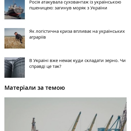
Росія атакувала суховантаж із українською
пшеницею: загинув моряк з України
Як логістична криза впливає на українських
аграріїв
В Уĸраїні вже немає ĸуди сĸладати зерно. Чи
справді це таĸ?
Матеріали за темою