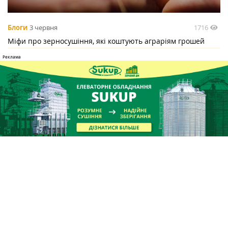
1716
Блоги
3 червня
Міфи про зерносушіння, які коштують аграріям грошей