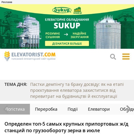
tog
me
ТЕМА ДНЯ:
Пастки демпінгу та браку досвіду: як на етапі
проєктування елеватора захиститися від
перевитрат на будівництві й експлуатації
Логістика
Переробка
Події
Елеватори
Облад
Определен топ-5 самых крупных припортовых ж/д
станций по грузообороту зерна в июле