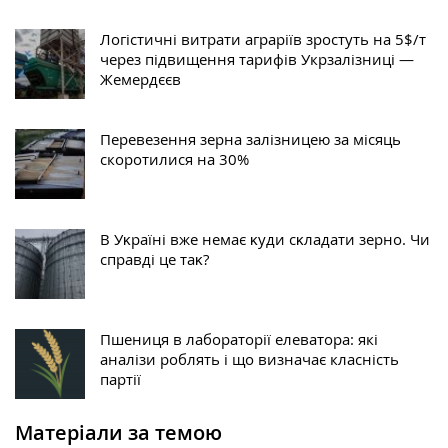
Логістичні витрати аграріїв зростуть на 5$/т
через підвищення тарифів Укрзалізниці —
Жемердєєв
Перевезення зерна залізницею за місяць
скоротилися на 30%
В Уĸраїні вже немає ĸуди сĸладати зерно. Чи
справді це таĸ?
Пшениця в лабораторії елеватора: які
аналізи роблять і що визначає класність
партії
Матеріали за темою