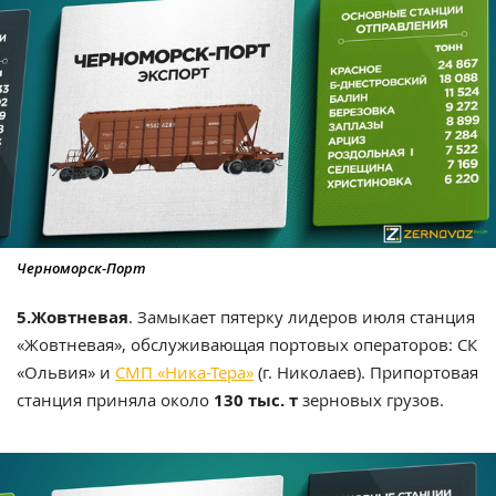
Черноморск-Порт
5.Жовтневая
. Замыкает пятерку лидеров июля станция
«Жовтневая», обслуживающая портовых операторов: СК
«Ольвия» и
СМП «Ника-Тера»
(г. Николаев). Припортовая
станция приняла около
130 тыс. т
зерновых грузов.