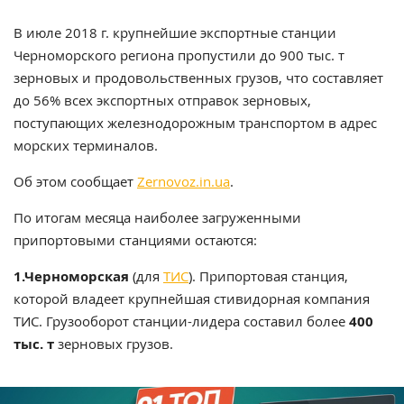
В июле 2018 г. крупнейшие экспортные станции
Черноморского региона пропустили до 900 тыс. т
зерновых и продовольственных грузов, что составляет
до 56% всех экспортных отправок зерновых,
поступающих железнодорожным транспортом в адрес
морских терминалов.
Об этом сообщает
Zernovoz.in.ua
.
По итогам месяца наиболее загруженными
припортовыми станциями остаются:
1.Черноморская
(для
ТИС
). Припортовая станция,
которой владеет крупнейшая стивидорная компания
ТИС. Грузооборот станции-лидера составил более
400
тыс. т
зерновых грузов.