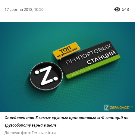
648
17 серпня 2018, 10:56
Определен топ-5 самых крупных припортовых ж/д станций по
грузообороту зерна в июле
Джерело фото: Zernovoz.in.ua