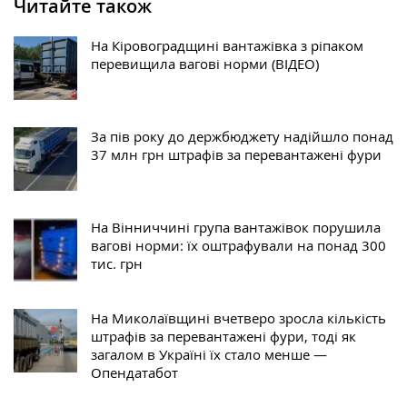
Читайте також
На Кіровоградщині вантажівка з ріпаком
перевищила вагові норми (ВІДЕО)
За пів року до держбюджету надійшло понад
37 млн грн штрафів за перевантажені фури
На Вінниччині група вантажівок порушила
вагові норми: їх оштрафували на понад 300
тис. грн
На Миколаївщині вчетверо зросла кількість
штрафів за перевантажені фури, тоді як
загалом в Україні їх стало менше —
Опендатабот