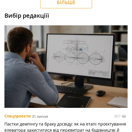
БІЛЬШЕ
Вибір редакціїї
807
Спецпроекти
31 липня
Пастки демпінгу та браку досвіду: як на етапі проєктування
елеватора захиститися від перевитрат на будівництві й