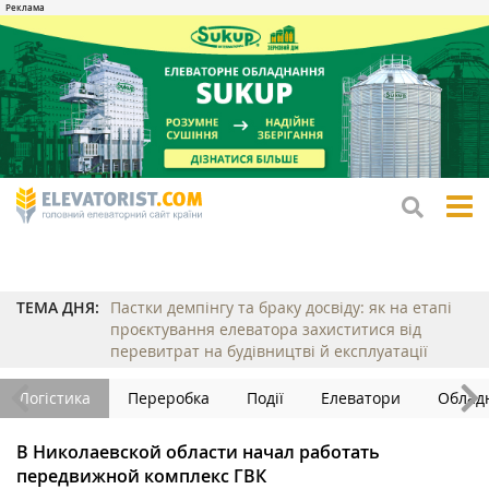
tog
me
ТЕМА ДНЯ:
Пастки демпінгу та браку досвіду: як на етапі
проєктування елеватора захиститися від
перевитрат на будівництві й експлуатації
Логістика
Переробка
Події
Елеватори
Облад
В Николаевской области начал работать
передвижной комплекс ГВК