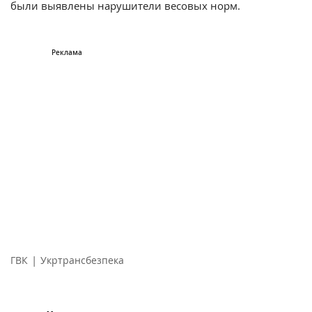
были выявлены нарушители весовых норм.
|
ГВК
Укртрансбезпека