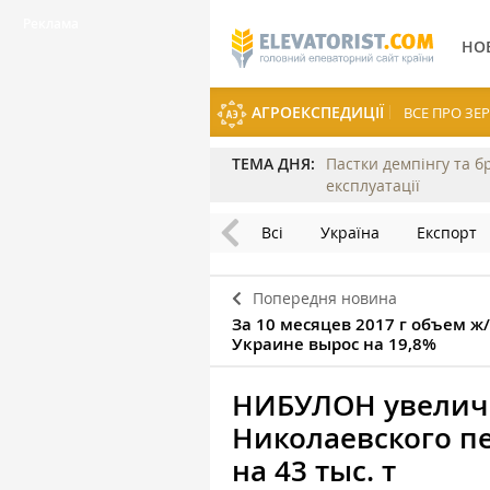
НО
АГРОЕКСПЕДИЦІЇ
ВСЕ ПРО З
ТЕМА ДНЯ:
Пастки демпінгу та б
експлуатації
Всі
Україна
Експорт
Попередня новина
За 10 месяцев 2017 г объем ж
Украине вырос на 19,8%
НИБУЛОН увелич
Николаевского п
на 43 тыс. т