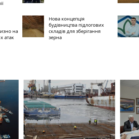
ії
Нова концепція
будівництва підлогових
лизно на
складів для зберігання
х атак
зерна