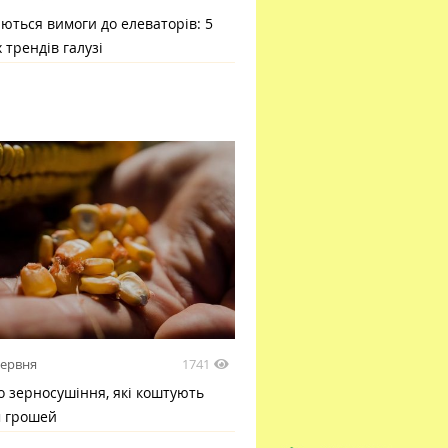
ються вимоги до елеваторів: 5
 трендів галузі
1741
червня
 зерносушіння, які коштують
м грошей