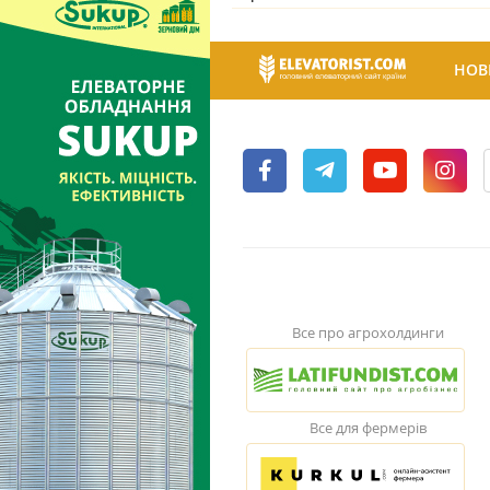
НОВ
Все про агрохолдинги
Все для фермерів