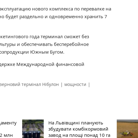
 эксплуатацию нового комплекса по перевалке на
о будет раздельно и одновременно хранить 7
ркетингового года терминал сможет без
льтуры и обеспечивать бесперебойное
хозпродукции Южным Бугом.
оддержке Международной финансовой
|
|
зерновий термінал Нібулон
мощности
даменту
На Львівщині планують
збудувати комбікормовий
 2 млн
завод на площі понад 10 га