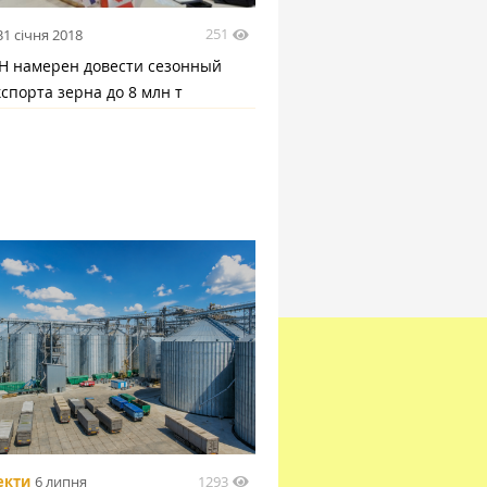
251
31 січня 2018
 намерен довести сезонный
спорта зерна до 8 млн т
1293
екти
6 липня