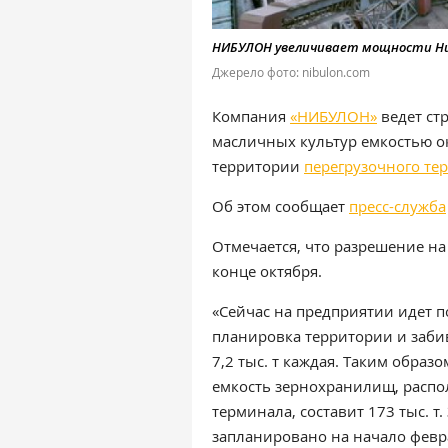
НИБУЛОН увеличивает мощности Ник
Джерело фото: nibulon.com
Компания
«НИБУЛОН»
ведет ст
масличных культур емкостью око
территории
перегрузочного те
Об этом сообщает
пресс-служба
Отмечается, что разрешение на
конце октября.
«Сейчас на предприятии идет п
планировка территории и забив
7,2 тыс. т каждая. Таким образ
емкость зернохранилищ, распо
терминала, составит 173 тыс. т
запланировано на начало февра