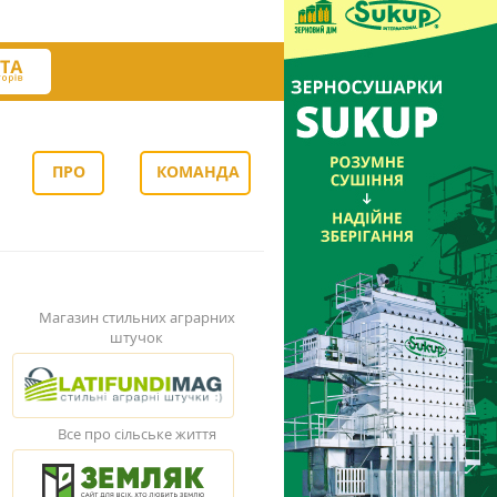
ПРО
КОМАНДА
НАС
Магазин стильних аграрних
штучок
Все про сільське життя