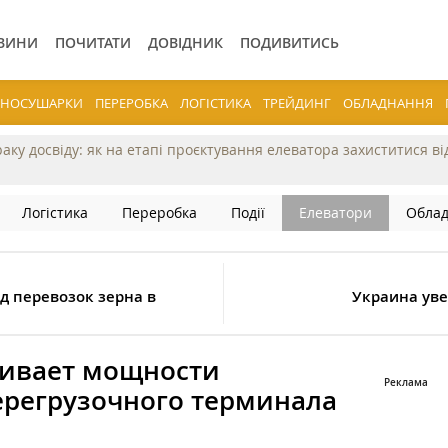
ВИНИ
ПОЧИТАТИ
ДОВІДНИК
ПОДИВИТИСЬ
ЕРНОСУШАРКИ
ПЕРЕРОБКА
ЛОГІСТИКА
ТРЕЙДИНГ
ОБЛАДНАННЯ
раку досвіду: як на етапі проєктування елеватора захиститися в
Логістика
Переробка
Події
Елеватори
Обла
/д перевозок зерна в
Украина ув
ивает мощности
ерегрузочного терминала