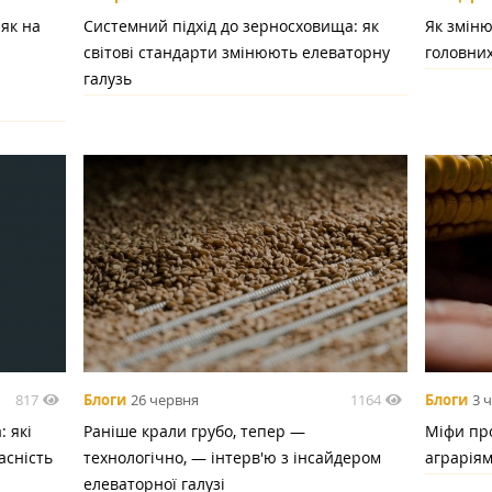
 як на
Системний підхід до зерносховища: як
Як зміню
світові стандарти змінюють елеваторну
головних
галузь
817
1164
Блоги
26 червня
Блоги
3 
 які
Раніше крали грубо, тепер —
Міфи про
асність
технологічно, — інтерв'ю з інсайдером
аграрія
елеваторної галузі