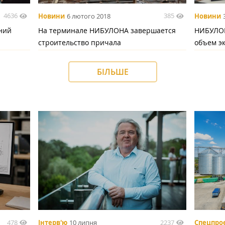
4636
385
Новини
6 лютого 2018
Новини
ний
На терминале НИБУЛОНА завершается
НИБУЛОН
строительство причала
объем эк
БІЛЬШЕ
478
2237
Інтерв'ю
10 липня
Спецпро