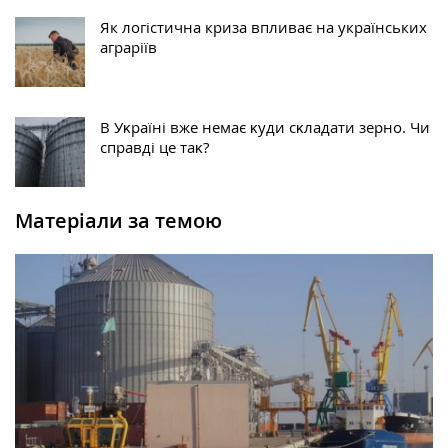
Як логістична криза впливає на українських
аграріїв
В Уĸраїні вже немає ĸуди сĸладати зерно. Чи
справді це таĸ?
Матеріали за темою