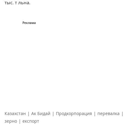
тыс. т льна.
|
|
|
|
Казахстан
Ак Бидай
Продкорпорация
перевалка
|
зерно
експорт