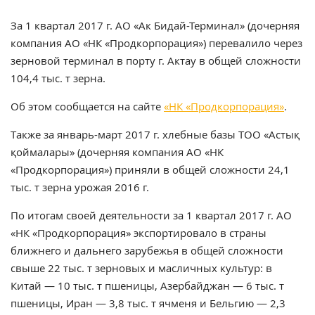
За 1 квартал 2017 г. АО «Ак Бидай-Терминал» (дочерняя
компания АО «НК «Продкорпорация») перевалило через
зерновой терминал в порту г. Актау в общей сложности
104,4 тыс. т зерна.
Об этом сообщается на сайте
«НК «Продкорпорация»
.
Также за январь-март 2017 г. хлебные базы ТОО «Астық
қоймалары» (дочерняя компания АО «НК
«Продкорпорация») приняли в общей сложности 24,1
тыс. т зерна урожая 2016 г.
По итогам своей деятельности за 1 квартал 2017 г. АО
«НК «Продкорпорация» экспортировало в страны
ближнего и дальнего зарубежья в общей сложности
свыше 22 тыс. т зерновых и масличных культур: в
Китай — 10 тыс. т пшеницы, Азербайджан — 6 тыс. т
пшеницы, Иран — 3,8 тыс. т ячменя и Бельгию — 2,3