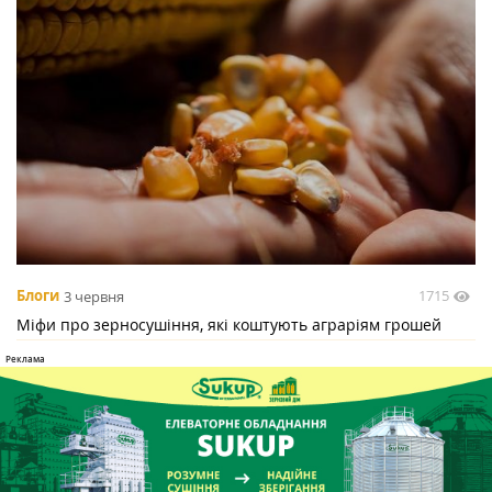
1715
Блоги
3 червня
Міфи про зерносушіння, які коштують аграріям грошей