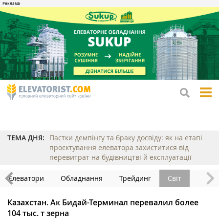
tog
me
ТЕМА ДНЯ:
Пастки демпінгу та браку досвіду: як на етапі
проєктування елеватора захиститися від
перевитрат на будівництві й експлуатації
Елеватори
Обладнання
Трейдинг
Світ
Казахстан. Ак Бидай-Терминал перевалил более
104 тыс. т зерна