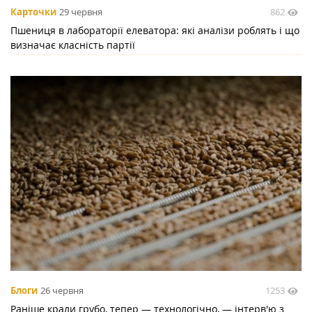
862
Карточки
29 червня
Пшениця в лабораторії елеватора: які аналізи роблять і що
визначає класність партії
1253
Блоги
26 червня
Раніше крали грубо, тепер — технологічно, — інтерв'ю з