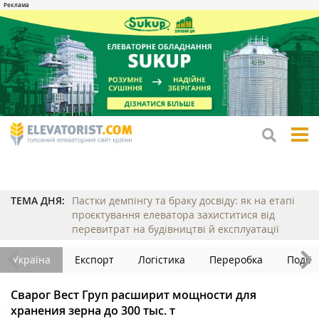
tog
me
ТЕМА ДНЯ:
Пастки демпінгу та браку досвіду: як на етапі
проєктування елеватора захиститися від
перевитрат на будівництві й експлуатації
Україна
Експорт
Логістика
Переробка
Події
Сварог Вест Груп расширит мощности для
хранения зерна до 300 тыс. т