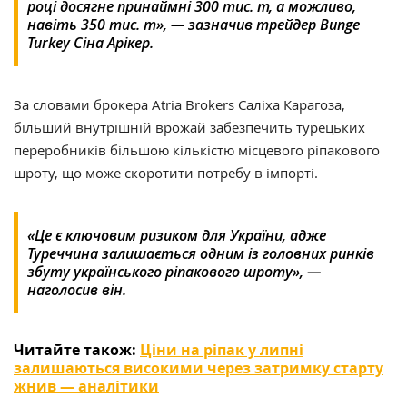
році досягне принаймні 300 тис. т, а можливо,
навіть 350 тис. т
», — зазначив трейдер Bunge
Turkey Сіна Арікер.
За словами брокера Atria Brokers Саліха Карагоза,
більший внутрішній врожай забезпечить турецьких
переробників більшою кількістю місцевого ріпакового
шроту, що може скоротити потребу в імпорті.
«Це є ключовим ризиком для України, адже
Туреччина залишається одним із головних ринків
збуту українського ріпакового шроту», —
наголосив він.
Читайте також:
Ціни на ріпак у липні
залишаються високими через затримку старту
жнив — аналітики