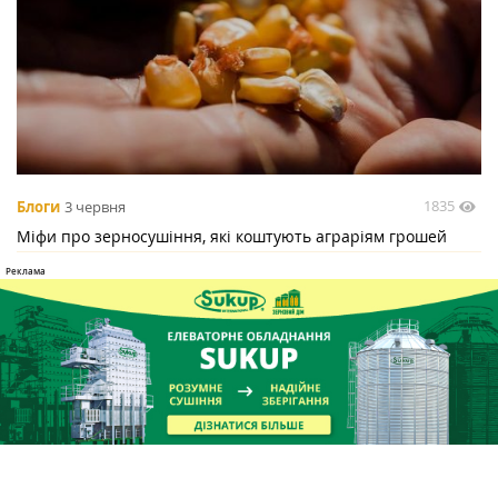
1835
Блоги
3 червня
Міфи про зерносушіння, які коштують аграріям грошей