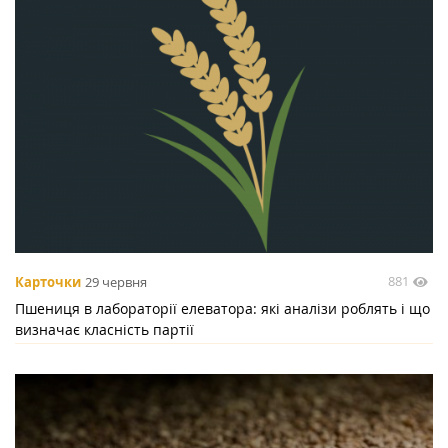
881
Карточки
29 червня
Пшениця в лабораторії елеватора: які аналізи роблять і що
визначає класність партії