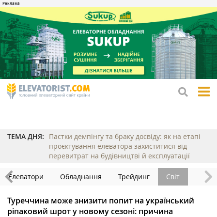
tog
me
ТЕМА ДНЯ:
Пастки демпінгу та браку досвіду: як на етапі
проєктування елеватора захиститися від
перевитрат на будівництві й експлуатації
Елеватори
Обладнання
Трейдинг
Світ
Туреччина може знизити попит на український
ріпаковий шрот у новому сезоні: причина