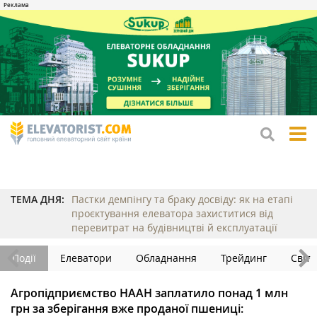
tog
me
ТЕМА ДНЯ:
Пастки демпінгу та браку досвіду: як на етапі
проєктування елеватора захиститися від
перевитрат на будівництві й експлуатації
Події
Елеватори
Обладнання
Трейдинг
Світ
Агропідприємство НААН заплатило понад 1 млн
грн за зберігання вже проданої пшениці: