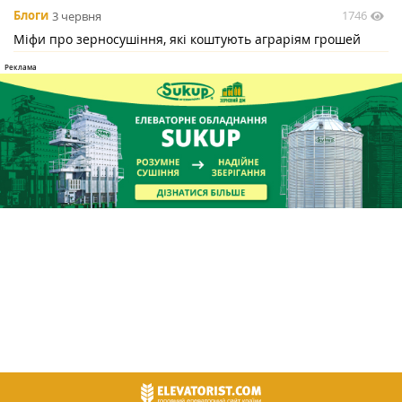
1746
Блоги
3 червня
Міфи про зерносушіння, які коштують аграріям грошей