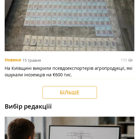
159
Новини
15 травня
На Київщині викрили псевдоекспортерів агропродукції, які
ошукали іноземців на €600 тис.
БІЛЬШЕ
Вибір редакціїї