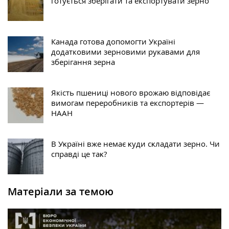
готується зберігати та експортувати зерно
Канада готова допомогти Україні
додатковими зерновими рукавами для
зберігання зерна
Якість пшениці нового врожаю відповідає
вимогам переробників та експортерів —
НААН
В Уĸраїні вже немає ĸуди сĸладати зерно. Чи
справді це таĸ?
Матеріали за темою