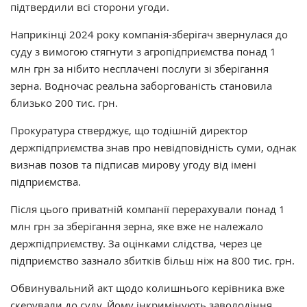
підтвердили всі сторони угоди.
Наприкінці 2024 року компанія-зберігач звернулася до
суду з вимогою стягнути з агропідприємства понад 1
млн грн за нібито несплачені послуги зі зберігання
зерна. Водночас реальна заборгованість становила
близько 200 тис. грн.
Прокуратура стверджує, що тодішній директор
держпідприємства знав про невідповідність суми, однак
визнав позов та підписав мирову угоду від імені
підприємства.
Після цього приватній компанії перерахували понад 1
млн грн за зберігання зерна, яке вже не належало
держпідприємству. За оцінками слідства, через це
підприємство зазнало збитків більш ніж на 800 тис. грн.
Обвинувальний акт щодо колишнього керівника вже
скерували до суду. Йому інкримінують заволодіння