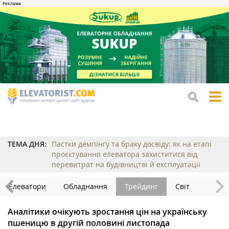
tog
me
ТЕМА ДНЯ:
Пастки демпінгу та браку досвіду: як на етапі
проєктування елеватора захиститися від
перевитрат на будівництві й експлуатації
Елеватори
Обладнання
Трейдинг
Світ
Аналітики очікують зростання цін на українську
пшеницю в другій половині листопада