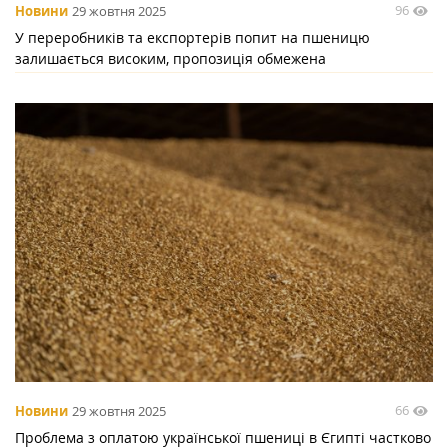
96
Новини
29 жовтня 2025
У переробників та експортерів попит на пшеницю
залишається високим, пропозиція обмежена
66
Новини
29 жовтня 2025
Проблема з оплатою української пшениці в Єгипті частково