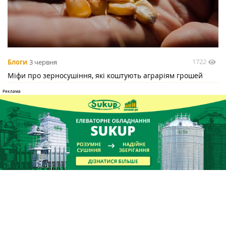
1722
Блоги
3 червня
Міфи про зерносушіння, які коштують аграріям грошей