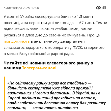
45
5 листопада 2025, 17:00
У жовтні Україна експортувала близько 1,5 млн т
пшениці, а за перші три дні листопада — 67 тис. т. Темпи
відвантажень залишаються стабільними, ринок
рухається відповідно до сезонних очікувань.
Про це
повідомляють
в аналітичному департаменті
сільськогосподарського кооперативу
ПУСК
, створеного
в межах Всеукраїнської аграрної ради.
Читайте всі новини елеваторного ринку в
нашому
Телеграм-каналі
«На світовому ринку зараз все стабільно —
більшість експортерів уже зібрали врожай і
визначилися зі своїми балансами. В Україні, як і в
Європі, посівна пшениці проходить за планом,
опади забезпечили достатню вологу для розвитку
озимини», — зазначають аналітики.