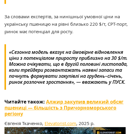
За словами експертів, за нинішньої умовної ціни на
українську пшеницю на рівні близько 220 $/т, CPT-порт,
ринок має потенціал для росту.
«Сезонна модель вказує на ймовірне відновлення
ціни з потенціалом приросту приблизно на 30 $/т.
Можна очікувати, що в другій половині листопада,
коли трейдери розвантажать наявні запаси та
почнуть формувати закупівлі на грудень–січень,
ринок розпочне зростання», — вважають у ПУСК.
Читайте також:
Алжир закупив великий обсяг
пшениці — більшість з Причорноморського
регіону
Євгенія Ткаченко,
Elevatorist.com
, 2025 р.