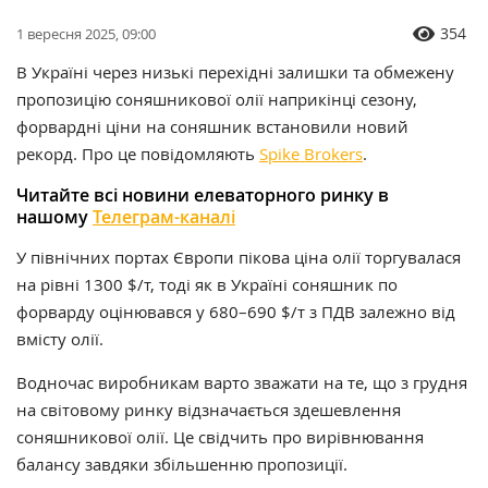
354
1 вересня 2025, 09:00
В Україні через низькі перехідні залишки та обмежену
пропозицію соняшникової олії наприкінці сезону,
форвардні ціни на соняшник встановили новий
рекорд. Про це повідомляють
Spike Brokers
.
Читайте всі новини елеваторного ринку в
нашому
Телеграм-каналі
У північних портах Європи пікова ціна олії торгувалася
на рівні 1300 $/т, тоді як в Україні соняшник по
форварду оцінювався у 680–690 $/т з ПДВ залежно від
вмісту олії.
Водночас виробникам варто зважати на те, що з грудня
на світовому ринку відзначається здешевлення
соняшникової олії. Це свідчить про вирівнювання
балансу завдяки збільшенню пропозиції.