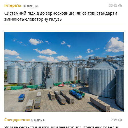
2240
Інтерв'ю
10 липня
Системний підхід до зерносховища: як світові стандарти
змінюють елеваторну галузь
1298
Спецпроекти
6 липня
Як змінюються вимоги до елеваторів: 5 головних трендів