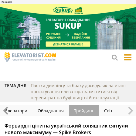
tog
me
ТЕМА ДНЯ:
Пастки демпінгу та браку досвіду: як на етапі
проєктування елеватора захиститися від
перевитрат на будівництві й експлуатації
Елеватори
Обладнання
Трейдинг
Світ
Форвардні ціни на український соняшник сягнули
нового максимуму — Spike Brokers