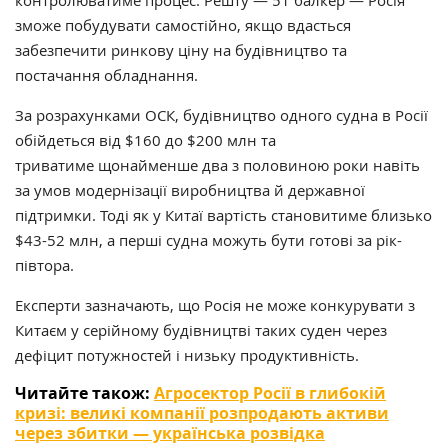
контролюватиме процес. Решту — 51 балкер — Росія
зможе побудувати самостійно, якщо вдасться
забезпечити ринкову ціну на будівництво та
постачання обладнання.
За розрахунками ОСК, будівництво одного судна в Росії
обійдеться від $160 до $200 млн та
триватиме щонайменше два з половиною роки навіть
за умов модернізації виробництва й державної
підтримки. Тоді як у Китаї вартість становитиме близько
$43-52 млн, а перші судна можуть бути готові за рік-
півтора.
Експерти зазначають, що Росія не може конкурувати з
Китаєм у серійному будівництві таких суден через
дефіцит потужностей і низьку продуктивність.
Читайте також:
Агросектор Росії в глибокій
кризі: великі компанії розпродають активи
через збитки — українська розвідка