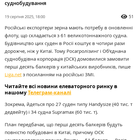
суднобудування
51
19 серпня 2025, 18:00
Російські експортери зерна мають потребу в оновленні
флоту, що складається з 61 великотоннажного судна.
Будівництво цих суден в Росії коштує в чотири рази
дорожче, ніж у Китаї. Тому Росагролізинг і Об’єднана
суднобудівна корпорація (ОСК) домовилися замовити
перші десять балкерів у китайських виробників, пише
Liga.net
з посиланням на російські ЗМІ.
Читайте всі новини елеваторного ринку в
нашому
Телеграм-каналі
Зокрема, йдеться про 27 суден типу Handysize (40 тис. т
дедвейту) і 34 судна Supramax (60 тис. т).
План передбачає, що перші десять балкерів будуть
повністю побудовані в Китаї, причому ОСК