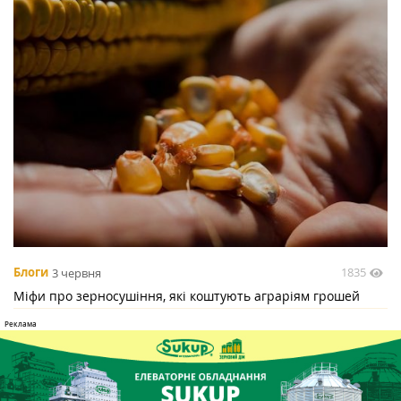
1835
Блоги
3 червня
Міфи про зерносушіння, які коштують аграріям грошей