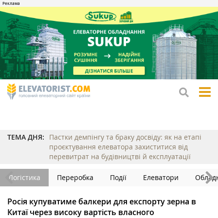
tog
me
ТЕМА ДНЯ:
Пастки демпінгу та браку досвіду: як на етапі
проєктування елеватора захиститися від
перевитрат на будівництві й експлуатації
Логістика
Переробка
Події
Елеватори
Облад
Росія купуватиме балкери для експорту зерна в
Китаї через високу вартість власного