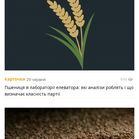
844
Карточки
29 червня
Пшениця в лабораторії елеватора: які аналізи роблять і що
визначає класність партії