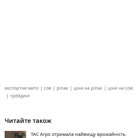
|
|
|
|
експортне мито
соя
ріпак
ціни на ріпак
ціни на сою
|
трейдинг
Читайте також
ТАС Агро отримала найвищу врожайність