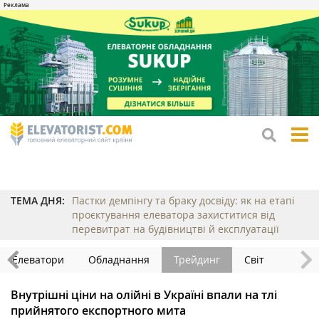
tog
me
ТЕМА ДНЯ:
Пастки демпінгу та браку досвіду: як на етапі
проєктування елеватора захиститися від
перевитрат на будівництві й експлуатації
Елеватори
Обладнання
Трейдинг
Світ
Внутрішні ціни на олійні в Україні впали на тлі
прийнятого експортного мита