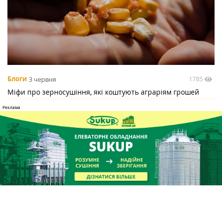
1785
Блоги
3 червня
Міфи про зерносушіння, які коштують аграріям грошей