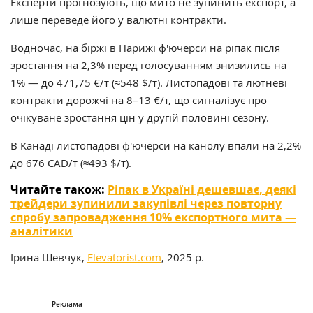
Експерти прогнозують, що мито не зупинить експорт, а
лише переведе його у валютні контракти.
Водночас, на біржі в Парижі ф'ючерси на ріпак після
зростання на 2,3% перед голосуванням знизились на
1% — до 471,75 €/т (≈548 $/т). Листопадові та лютневі
контракти дорожчі на 8–13 €/т, що сигналізує про
очікуване зростання цін у другій половині сезону.
В Канаді листопадові ф'ючерси на канолу впали на 2,2%
до 676 CAD/т (≈493 $/т).
Читайте також:
Ріпак в Україні дешевшає, деякі
трейдери зупинили закупівлі через повторну
спробу запровадження 10% експортного мита —
аналітики
Ірина Шевчук,
Elevatorist.com
, 2025 р.