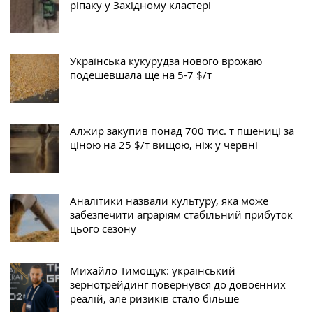
ріпаку у Західному кластері
Українська кукурудза нового врожаю
подешевшала ще на 5-7 $/т
Алжир закупив понад 700 тис. т пшениці за
ціною на 25 $/т вищою, ніж у червні
Аналітики назвали культуру, яка може
забезпечити аграріям стабільний прибуток
цього сезону
Михайло Тимощук: український
зернотрейдинг повернувся до довоєнних
реалій, але ризиків стало більше