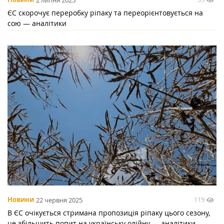
ЄС скорочує переробку ріпаку та переорієнтовується на
сою — аналітики
119
Новини
22 червня 2025
В ЄС очікується стримана пропозиція ріпаку цього сезону,
це збільшить попит на українську олійну — аналітики