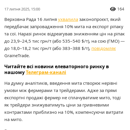
164
17 липня 2025, 15:00
Верховна Рада 16 липня
ухвалила
законопроєкт, який
передбачає запровадження 10% мита на експорт ріпаку
та сої. Наразі ринок відреагував зниженням цін на ріпак
до 23,9–24,5 тис грн/т (або 535–540 $/т), на сою (ГМО) —
до 18,0–18,2 тис грн/т (або 383–388 $/т),
повідомляє
GraineTrade.
Читайте всі новини елеваторного ринку в
нашому
Телеграм-каналі
На думку аналітиків, введення мита створює нерівні
умови між фермерами та трейдерами. Адже за прямі
експортні продажі
фермер не сплачуватиме мито, тоді
як
трейдери знижуватимуть ціни за гривневими
контрактами приблизно на 10%, компенсуючи витрати
на мито.