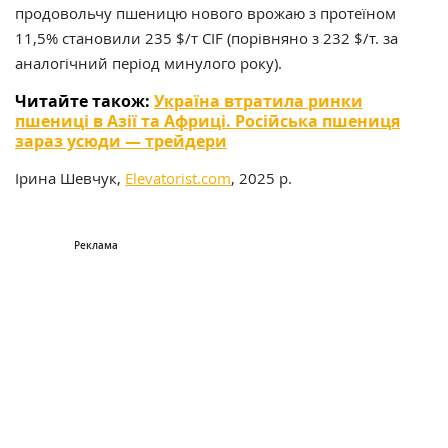
продовольчу пшеницю нового врожаю з протеїном
11,5% становили 235 $/т CIF (порівняно з 232 $/т. за
аналогічний період минулого року).
Читайте також:
Україна втратила ринки
пшениці в Азії та Африці. Російська пшениця
зараз усюди — трейдери
Ірина Шевчук,
Elevatorist.com
, 2025 р.