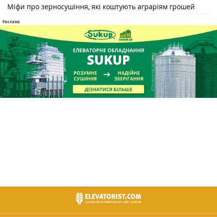
Міфи про зерносушіння, які коштують аграріям грошей