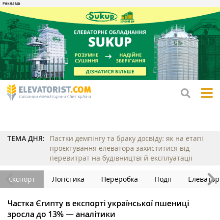
tog
me
ТЕМА ДНЯ:
Пастки демпінгу та браку досвіду: як на етапі
проєктування елеватора захиститися від
перевитрат на будівництві й експлуатації
Експорт
Логістика
Переробка
Події
Елеватор
Частка Єгипту в експорті української пшениці
зросла до 13% — аналітики