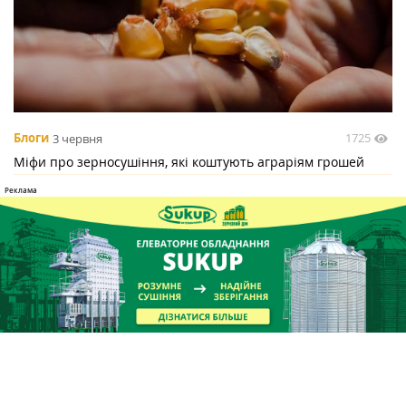
1725
Блоги
3 червня
Міфи про зерносушіння, які коштують аграріям грошей