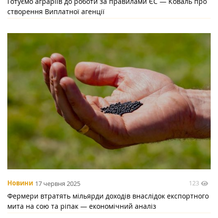
Готуємо аграріїв до роботи за правилами ЄС — Коваль про
створення Виплатної агенції
123
Новини
17 червня 2025
Фермери втратять мільярди доходів внаслідок експортного
мита на сою та ріпак — економічний аналіз