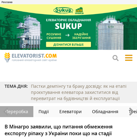
tog
me
ТЕМА ДНЯ:
Пастки демпінгу та браку досвіду: як на етапі
проєктування елеватора захиститися від
перевитрат на будівництві й експлуатації
Переробка
Події
Елеватори
Обладнання
Тре
В Мінагро заявили, що питання обмеження
експорту ріпаку з України поки що на стадії