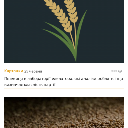
808
Карточки
29 червня
Пшениця в лабораторії елеватора: які аналізи роблять і що
визначає класність партії