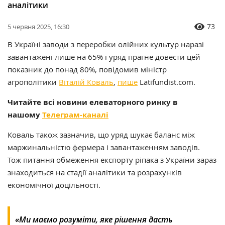
аналітики
73
5 червня 2025, 16:30
В Україні заводи з переробки олійних культур наразі
завантажені лише на 65% і уряд прагне довести цей
показник до понад 80%, повідомив міністр
агрополітики
Віталій Коваль
,
пише
Latifundist.com
.
Читайте всі новини елеваторного ринку в
нашому
Телеграм-каналі
Коваль також зазначив, що уряд шукає баланс між
маржинальністю фермера і завантаженням заводів.
Тож
питання обмеження експорту ріпака з України зараз
знаходиться на стадії аналітики та розрахунків
економічної доцільності.
«Ми маємо розуміти, яке рішення дасть