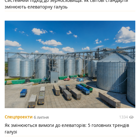
Системний підхід до зерносховища: як світові стандарти
змінюють елеваторну галузь
1334
Спецпроекти
6 липня
Як змінюються вимоги до елеваторів: 5 головних трендів
галузі