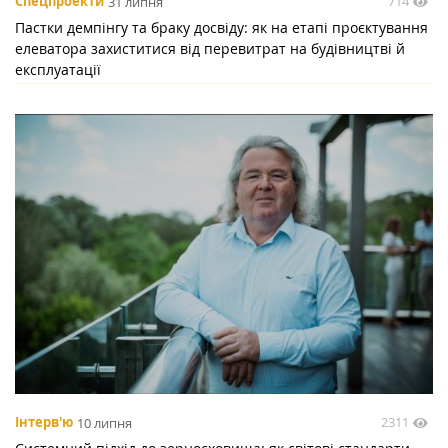
714
Спецпроекти
31 липня
Пастки демпінгу та браку досвіду: як на етапі проєктування
елеватора захиститися від перевитрат на будівництві й
експлуатації
2311
Інтерв'ю
10 липня