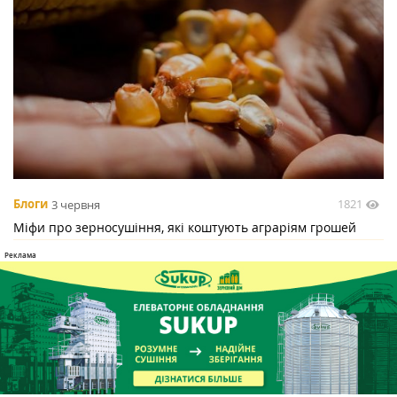
1821
Блоги
3 червня
Міфи про зерносушіння, які коштують аграріям грошей