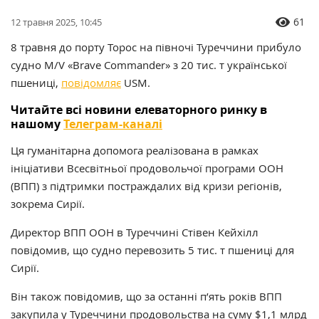
61
12 травня 2025, 10:45
8 травня до порту Торос на півночі Туреччини прибуло
судно M/V «Brave Commander» з 20 тис. т української
пшениці,
повідомляє
USM.
Читайте всі новини елеваторного ринку в
нашому
Телеграм-каналі
Ця гуманітарна допомога реалізована в рамках
ініціативи Всесвітньої продовольчої програми ООН
(ВПП) з підтримки постраждалих від кризи регіонів,
зокрема Сирії.
Директор ВПП ООН в Туреччині Стівен Кейхілл
повідомив, що судно перевозить 5 тис. т пшениці для
Сирії.
Він також повідомив, що за останні п’ять років ВПП
закупила у Туреччини продовольства на суму $1,1 млрд