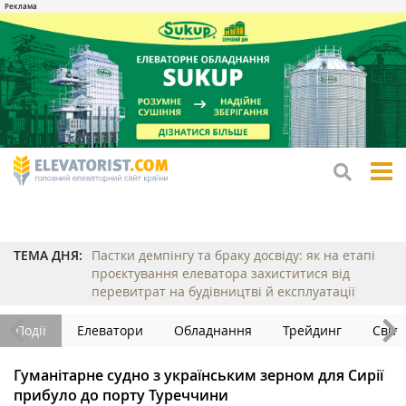
tog
me
ТЕМА ДНЯ:
Пастки демпінгу та браку досвіду: як на етапі
проєктування елеватора захиститися від
перевитрат на будівництві й експлуатації
Події
Елеватори
Обладнання
Трейдинг
Світ
Гуманітарне судно з українським зерном для Сирії
прибуло до порту Туреччини