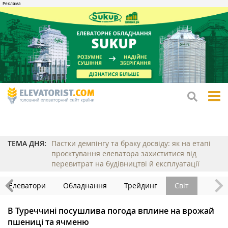
tog
me
ТЕМА ДНЯ:
Пастки демпінгу та браку досвіду: як на етапі
проєктування елеватора захиститися від
перевитрат на будівництві й експлуатації
Елеватори
Обладнання
Трейдинг
Світ
В Туреччині посушлива погода вплине на врожай
пшениці та ячменю