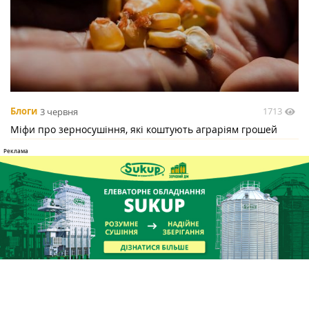
1713
Блоги
3 червня
Міфи про зерносушіння, які коштують аграріям грошей