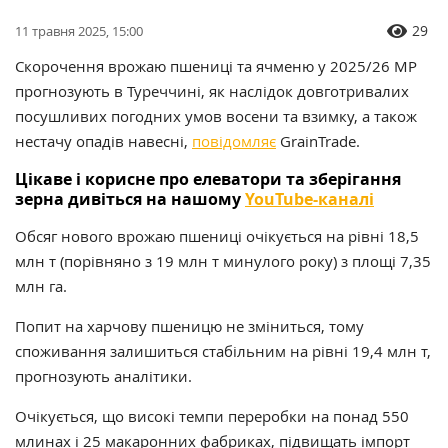
29
11 травня 2025, 15:00
Скорочення врожаю пшениці та ячменю у 2025/26 МР
прогнозують в Туреччині, як наслідок довготривалих
посушливих погодних умов восени та взимку, а також
нестачу опадів навесні,
повідомляє
GrainTrade.
Цікаве і корисне про елеватори та зберігання
зерна дивіться на нашому
YouTube-каналі
Обсяг нового врожаю пшениці очікується на рівні 18,5
млн т (порівняно з 19 млн т минулого року) з площі 7,35
млн га.
Попит на харчову пшеницю не зміниться, тому
споживання залишиться стабільним на рівні 19,4 млн т,
прогнозують аналітики.
Очікується, що високі темпи переробки на понад 550
млинах і 25 макаронних фабриках, підвищать імпорт