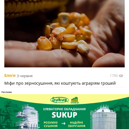
1780
Блоги
3 червня
Міфи про зерносушіння, які коштують аграріям грошей