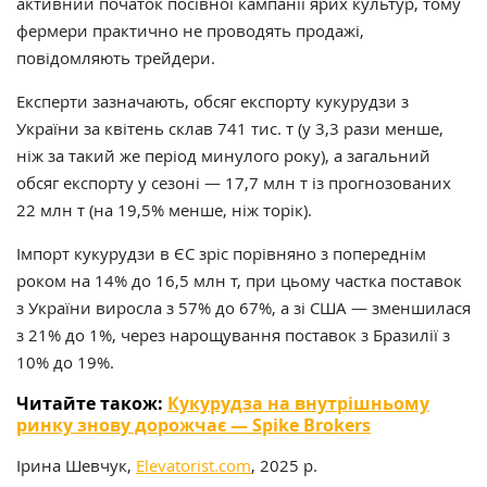
активний початок посівної кампанії ярих культур, тому
фермери практично не проводять продажі,
повідомляють трейдери.
Експерти зазначають, обсяг експорту кукурудзи з
України за квітень склав 741 тис. т (у 3,3 рази менше,
ніж за такий же період минулого року), а загальний
обсяг експорту у сезоні — 17,7 млн т із прогнозованих
22 млн т (на 19,5% менше, ніж торік).
Імпорт кукурудзи в ЄС зріс порівняно з попереднім
роком на 14% до 16,5 млн т, при цьому частка поставок
з України виросла з 57% до 67%, а зі США — зменшилася
з 21% до 1%, через нарощування поставок з Бразилії з
10% до 19%.
Читайте також:
Кукурудза на внутрішньому
ринку знову дорожчає — Spike Brokers
Ірина Шевчук,
Elevatorist.com
, 2025 р.