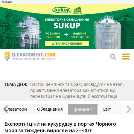
tog
me
ТЕМА ДНЯ:
Пастки демпінгу та браку досвіду: як на етапі
проєктування елеватора захиститися від
перевитрат на будівництві й експлуатації
Елеватори
Обладнання
Трейдинг
Світ
Експортні ціни на кукурудзу в портах Чорного
моря за тиждень виросли на 2–3 $/т