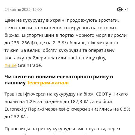
71
24 квітня 2025, 15:00
Ціни на кукурудзу в Україні продовжують зростати,
незважаючи на зниження котирувань на світових
біржах. Експортні ціни в портах Чорного моря виросли
до 233–236 $/т, це на 2–3 $/т більше, ніж минулого
тижня. За великі обсяги кукурудзи та оперативну
поставку трейдери платили навіть вищу ціну,
пише
GrainTrade.
Читайте всі новини елеваторного ринку в
нашому
Телеграм-каналі
Травневі ф’ючерси на кукурудзу на біржі CBOT у Чикаго
впали на 1,2% за тиждень до 187,3 $/т, а на біржі
Euronext у Парижі червневі ф’ючерси знизились на 0,5%
до 232 $/т.
Пропозиція на ринку кукурудзи зменшується, через