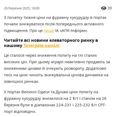
39
26 березня 2025, 18:00
З початку тижня ціни на фуражну кукурудзу в портах
почали знижуватися після попереднього активного
підвищення. Про це
пише
ІА «АПК-Інформ».
Читайте всі новини елеваторного ринку в
нашому
Телеграм-каналі
Це сталося через зниження попиту на тлі сталих
високих цін. При цьому аграрії неактивно продають за
зниженими цінами й очікують розвороту. Додатково
тиск на ціни чинить знижувальна цінова динаміка на
зовнішніх ринках.
У портах Великої Одеси та Дунаю ціни попиту на
фуражну кукурудзу знизилися на 2 $/т і станом на 26
березня були в діапазонах 224-231 і 225-232 $/т CPT-
порт відповідно.