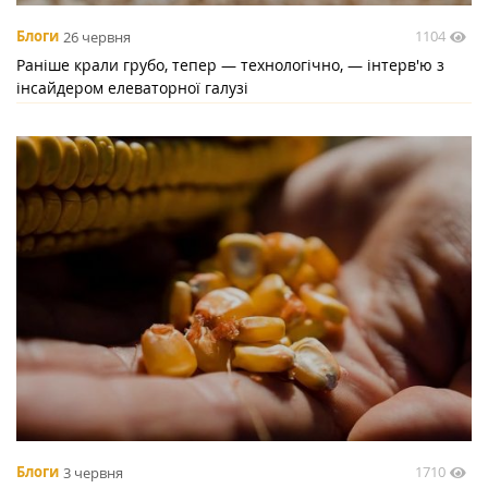
1104
Блоги
26 червня
Раніше крали грубо, тепер — технологічно, — інтерв'ю з
інсайдером елеваторної галузі
1710
Блоги
3 червня