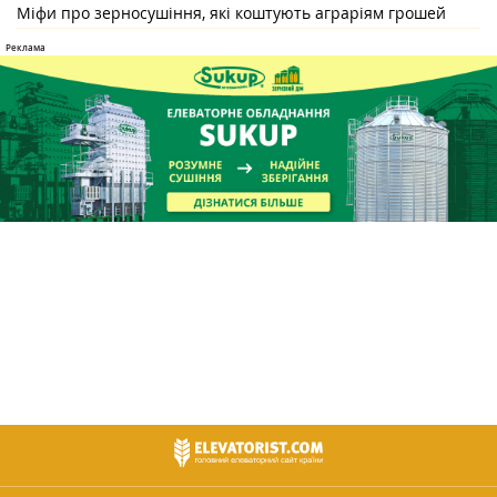
Міфи про зерносушіння, які коштують аграріям грошей