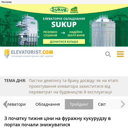
tog
me
ТЕМА ДНЯ:
Пастки демпінгу та браку досвіду: як на етапі
проєктування елеватора захиститися від
перевитрат на будівництві й експлуатації
Елеватори
Обладнання
Трейдинг
Світ
З початку тижня ціни на фуражну кукурудзу в
портах почали знижуватися