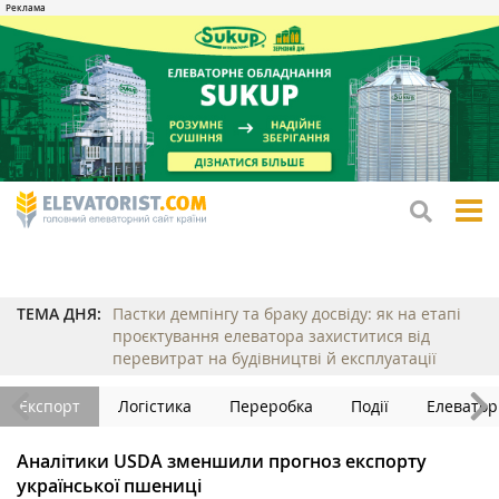
tog
me
ТЕМА ДНЯ:
Пастки демпінгу та браку досвіду: як на етапі
проєктування елеватора захиститися від
перевитрат на будівництві й експлуатації
Експорт
Логістика
Переробка
Події
Елеватор
Аналітики USDA зменшили прогноз експорту
української пшениці