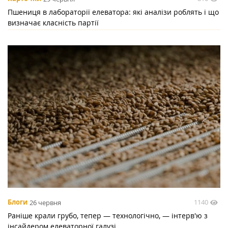
Пшениця в лабораторії елеватора: які аналізи роблять і що
визначає класність партії
1140
Блоги
26 червня
Раніше крали грубо, тепер — технологічно, — інтерв'ю з
інсайдером елеваторної галузі