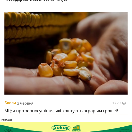
1729
Блоги
3 червня
Міфи про зерносушіння, які коштують аграріям грошей