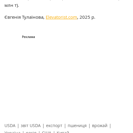
млн т).
Євгенія Тулаїнова,
Elevatorist.com
, 2025 р.
|
|
|
|
|
USDA
звіт USDA
експорт
пшениця
врожай
|
|
|
Україна
росія
США
Китай