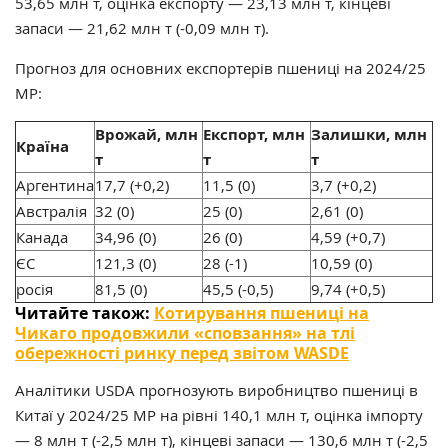
53,65 млн т, оцінка експорту — 23,13 млн т, кінцеві
запаси — 21,62 млн т (-0,09 млн т).
Прогноз для основних експортерів пшениці на 2024/25
МР:
Врожай, млн
Експорт, млн
Залишки, млн
Країна
т
т
т
Аргентина
17,7 (+0,2)
11,5 (0)
3,7 (+0,2)
Австралія
32 (0)
25 (0)
2,61 (0)
Канада
34,96 (0)
26 (0)
4,59 (+0,7)
ЄС
121,3 (0)
28 (-1)
10,59 (0)
росія
81,5 (0)
45,5 (-0,5)
9,74 (+0,5)
Читайте також:
Котирування пшениці на
Чикаго продовжили «сповзання» на тлі
обережності ринку перед звітом WASDE
Аналітики USDA прогнозують виробництво пшениці в
Китаї у 2024/25 МР на рівні 140,1 млн т, оцінка імпорту
— 8 млн т (-2,5 млн т), кінцеві запаси — 130,6 млн т (-2,5