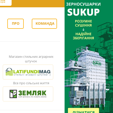
ПРО
КОМАНДА
НАС
Магазин стильних аграрних
штучок
Все про сільське життя