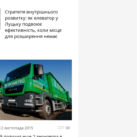
Стратегія внутрішнього
розвитку: як елеватор у
Луцьку подвоює
ефективність, коли місця
для розширення немає
237
12 листопада 2015
й получил еще 2 зерновоза в