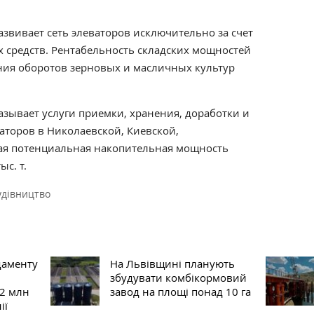
звивает сеть элеваторов исключительно за счет
 средств. Рентабельность складских мощностей
ния оборотов зерновых и масличных культур
азывает услуги приемки, хранения, доработки и
ваторов в Николаевской, Киевской,
ая потенциальная накопительная мощность
с. т.
удівництво
даменту
На Львівщині планують
збудувати комбікормовий
 2 млн
завод на площі понад 10 га
ії