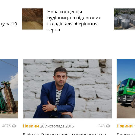
Нова концепція
будівництва підлогових
ту за 10
складів для зберігання
зерна
4076
243
Новини
20 листопада 2015
Новини
Рафаэль Гороян в числе номинантов на
Промете