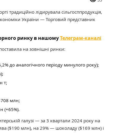
порті традиційно лідирувала сільгосппродукція,
економіки України — Торговий представник
торного ринку в нашому
Телеграм-каналі
 поставила на зовнішні ринки:
6,2% до аналогічного періоду минулого року);
);
н т;
 $708 млн;
н (+65%).
итерській галузі — за 3 квартали 2024 року на
ва ($190 млн), на 29% — шоколаду ($169 млн) і