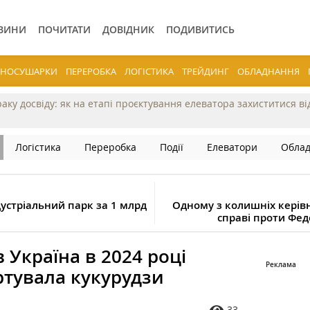
ВИНИ
ПОЧИТАТИ
ДОВІДНИК
ПОДИВИТИСЬ
ЕРНОСУШАРКИ
ПЕРЕРОБКА
ЛОГІСТИКА
ТРЕЙДИНГ
ОБЛАДНАННЯ
раку досвіду: як на етапі проєктування елеватора захиститися в
Логістика
Переробка
Події
Елеватори
Обла
устріальний парк за 1 млрд
Одному з колишніх керів
справі проти Фед
 Україна в 2024 році
ртувала кукурудзи
33