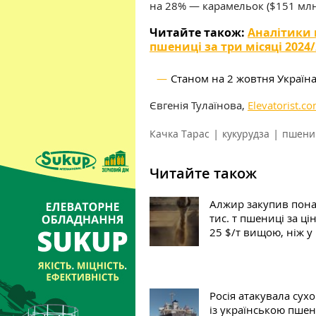
на 28% — карамельок ($151 млн
Читайте також:
Аналітики 
пшениці за три місяці 2024
Станом на 2 жовтня Україна
Євгенія Тулаїнова,
Elevatorist.c
|
|
Качка Тарас
кукурудза
пшени
Читайте також
Алжир закупив пона
тис. т пшениці за ці
25 $/т вищою, ніж у
Росія атакувала сух
із українською пше