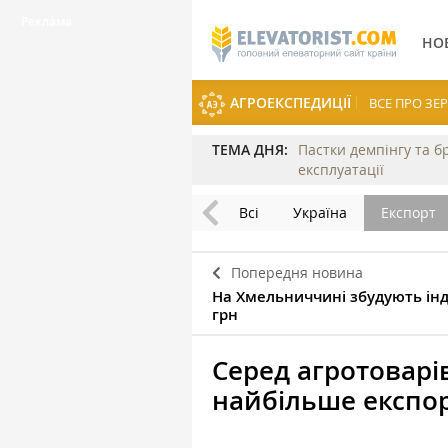
НО
АГРОЕКСПЕДИЦІЇ
ВСЕ ПРО З
ТЕМА ДНЯ:
Пастки демпінгу та б
експлуатації
Всі
Україна
Експорт
Попередня новина
На Хмельниччині збудують інд
грн
Серед агротоварів
найбільше експо