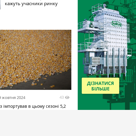
кажуть учасники ринку
43
9 жовтня 2024
 імпортував в цьому сезоні 5,2
курудзи, половина — з України