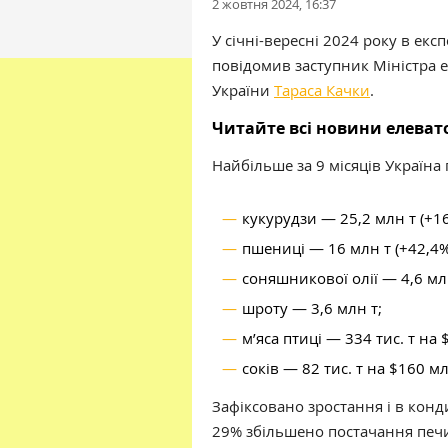
2 жовтня 2024, 16:37
У січні-вересні 2024 року в екс
повідомив заступник Міністра 
України
Тараса Качки
.
Читайте всі новини елева
Найбільше за 9 місяців Україна
кукурудзи — 25,2 млн т (+1
пшениці — 16 млн т (+42,4%
соняшникової олії — 4,6 мл
шроту — 3,6 млн т;
м’яса птиці — 334 тис. т на
соків — 82 тис. т на $160 мл
Зафіксовано зростання і в конд
29% збільшено постачання печи