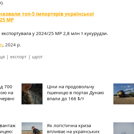
).
назвали топ-5 імпортерів української
/25 МР
 експортувала у 2024/25 МР 2,8 млн т кукурудзи.
om
, 2024 р.
|
|
ця
експорт
шрот
д 700
Ціни на продовольчу
ною на
пшеницю в портах Дунаю
 червні
впали до 166 $/т
овантаж
Як логістична криза
ницею:
впливає на українських