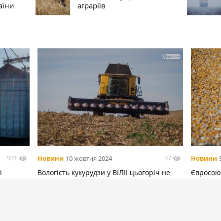
аїни
аграріїв
971
37
Новини
10 жовтня 2024
Новини
і
Вологість кукурудзи у ВІЛІЇ цьогоріч не
Євросоюз
перевищує 20%
млн т ку