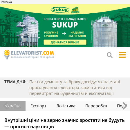
tog
me
ТЕМА ДНЯ:
Пастки демпінгу та браку досвіду: як на етапі
проєктування елеватора захиститися від
перевитрат на будівництві й експлуатації
Україна
Експорт
Логістика
Переробка
Події
Внутрішні ціни на зерно значно зростати не будуть
— прогноз науковців