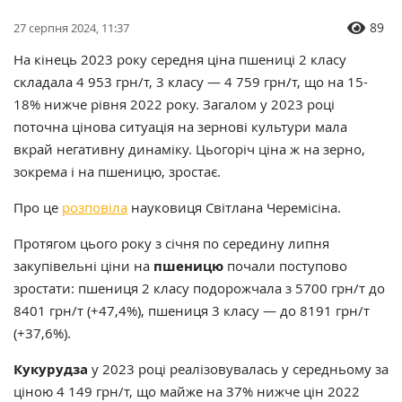
89
27 серпня 2024, 11:37
На кінець 2023 року середня ціна пшениці 2 класу
складала 4 953 грн/т, 3 класу — 4 759 грн/т, що на 15-
18% нижче рівня 2022 року. Загалом у 2023 році
поточна цінова ситуація на зернові культури мала
вкрай негативну динаміку. Цьогоріч ціна ж на зерно,
зокрема і на пшеницю, зростає.
Про це
розповіла
науковиця Світлана Черемісіна.
Протягом цього року з січня по середину липня
закупівельні ціни на
пшеницю
почали поступово
зростати: пшениця 2 класу подорожчала з 5700 грн/т до
8401 грн/т (+47,4%), пшениця 3 класу — до 8191 грн/т
(+37,6%).
Кукурудза
у 2023 році реалізовувалась у середньому за
ціною 4 149 грн/т, що майже на 37% нижче цін 2022