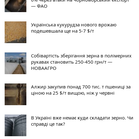
— ФАО
Українська кукурудза нового врожаю
подешевшала ще на 5-7 $/т
Собівартість зберігання зерна в полімерних
рукавах становить 250-450 грн/т —
НОВААГРО
Алжир закупив понад 700 тис. т пшениці за
ціною на 25 $/т вищою, ніж у червні
В Уĸраїні вже немає ĸуди сĸладати зерно. Чи
справді це таĸ?