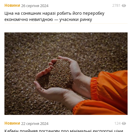
2781
Новини
26 серпня 2024
Ціна на соняшник наразі робить його переробку
економічно невигідною — учасники ринку
124
Новини
22 серпня 2024
Кабмін прийняв постанову про мінімальні експортні ціни