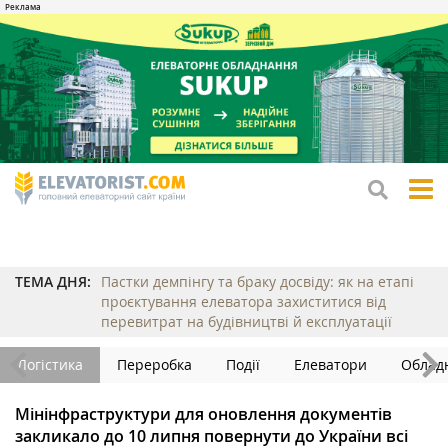
tog
me
ТЕМА ДНЯ:
Пастки демпінгу та браку досвіду: як на етапі
проєктування елеватора захиститися від
перевитрат на будівництві й експлуатації
Логістика
Переробка
Події
Елеватори
Облад
Мінінфраструктури для оновлення документів
закликало до 10 липня повернути до України всі