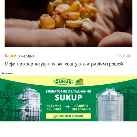
1716
Блоги
3 червня
Міфи про зерносушіння, які коштують аграріям грошей