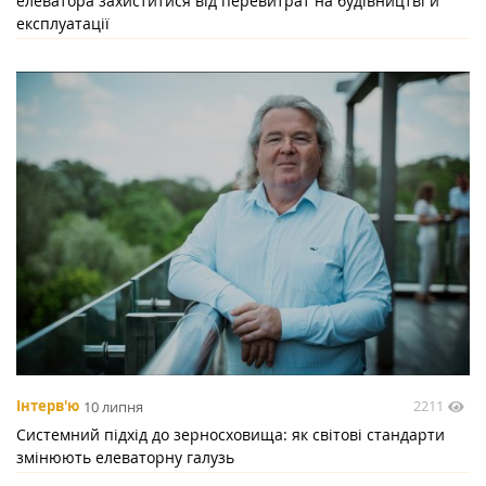
елеватора захиститися від перевитрат на будівництві й
експлуатації
2211
Інтерв'ю
10 липня
Системний підхід до зерносховища: як світові стандарти
змінюють елеваторну галузь