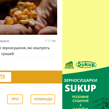
1733
червня
 зерносушіння, які коштують
м грошей
ПРО
КОМАНДА
НАС