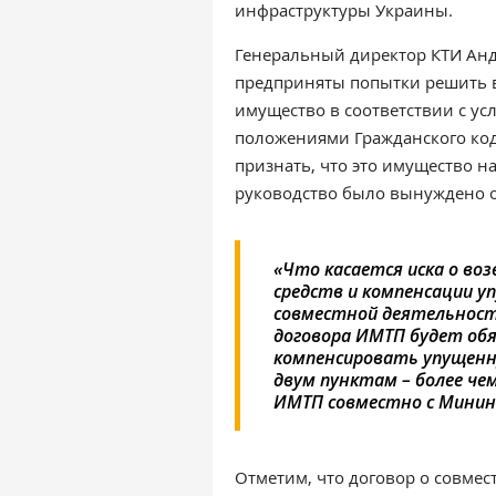
инфраструктуры Украины.
Генеральный директор КТИ Анд
предприняты попытки решить в
имущество в соответствии с у
положениями Гражданского код
признать, что это имущество н
руководство было вынуждено об
«Что касается иска о в
средств и компенсации у
совместной деятельности
договора ИМТП будет обя
компенсировать упущенну
двум пунктам – более че
ИМТП совместно с Минин
Отметим, что договор о совме