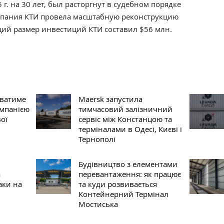
г. на 30 лет, был расторгнут в судебном порядке
омпания КТИ провела масштабную реконструкцию
ий размер инвестиций КТИ составил $56 млн.
ватиме
Maersk запустила
омпанією
тимчасовий залізничний
ої
сервіс між Констанцою та
терміналами в Одесі, Києві і
Тернополі
Будівництво з елементами
а
перевантаження: як працює
аки на
та куди розвивається
Контейнерний Термінал
Мостиська