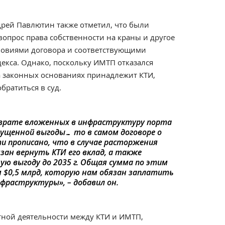
рей Павлютин также отметил, что были
опрос права собственности на краны и другое
словиями договора и соответствующими
екса. Однако, поскольку ИМТП отказался
а законных основаниях принадлежит КТИ,
ратиться в суд.
озврате вложенных в инфраструктуру порта
пущенной выгоды… то в самом договоре о
 прописано, что в случае расторжения
зан вернуть КТИ его вклад, а также
ю выгоду до 2035 г. Общая сумма по этим
м $0,5 млрд, которую нам обязан заплатить
фраструктуры», – добавил он.
стной деятельности между КТИ и ИМТП,