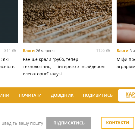
814
1156
Блоги
26 червня
Блоги
3 
 які
Раніше крали грубо, тепер —
Міфи про
асність
технологічно, — інтерв'ю з інсайдером
аграрія
елеваторної галузі
ИНИ
ПОЧИТАТИ
ДОВІДНИК
ПОДИВИТИСЬ
КОНТАКТИ
ПІДПИСАТИСЬ