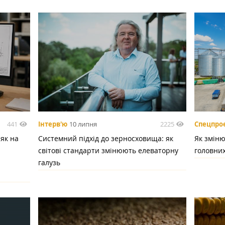
441
2225
Інтерв'ю
10 липня
Спецпро
 як на
Системний підхід до зерносховища: як
Як зміню
світові стандарти змінюють елеваторну
головних
галузь