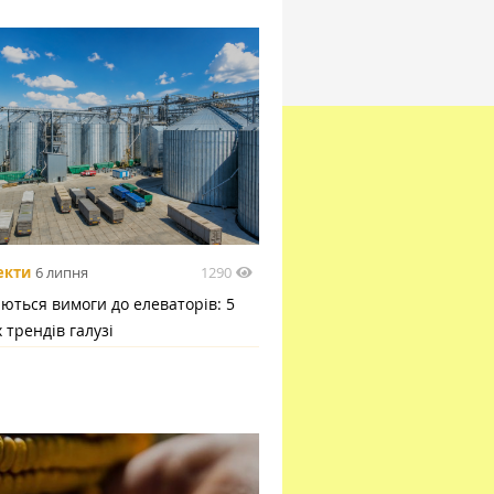
1290
екти
6 липня
ються вимоги до елеваторів: 5
 трендів галузі