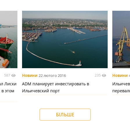
587
235
Новини
22 лютого 2016
Новини
ал Лиски
ADM планирует инвестировать в
Ильичев
 в этом
Ильичевский порт
перевал
БІЛЬШЕ