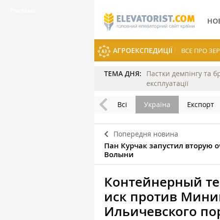
НО
АГРОЕКСПЕДИЦІЇ
ВСЕ ПРО З
ТЕМА ДНЯ:
Пастки демпінгу та б
експлуатації
Всі
Україна
Експорт
Попередня новина
Пан Курчак запустил вторую о
Волыни
Контейнерный те
иск против Мини
Ильичевского по