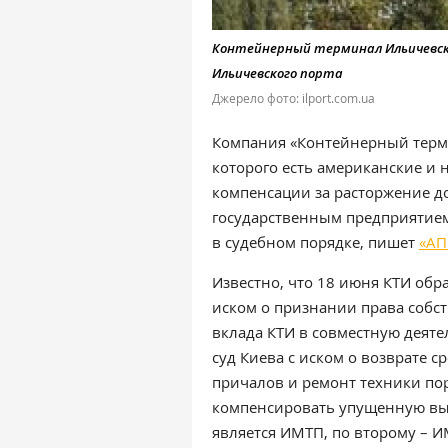
Контейнерный терминал Ильичевск
Ильичевского порта
Джерело фото: ilport.com.ua
Компания «Контейнерный терми
которого есть американские и 
компенсации за расторжение д
государственным предприятием
в судебном порядке, пишет
«АП
Известно, что 18 июня КТИ обр
иском о признании права собст
вклада КТИ в совместную деятел
суд Киева с иском о возврате 
причалов и ремонт техники порт
компенсировать упущенную выг
является ИМТП, по второму – 