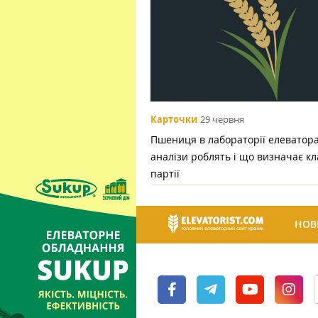
Карточки
29 червня
Пшениця в лабораторії елеватора:
аналізи роблять і що визначає кл
партії
НОВ