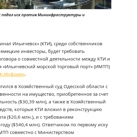
 подал иск против Мининфраструктуры и
нал Ильичевск» (КТИ), среди собственников
немецкие инвесторы, будет требовать
оговора о совместной деятельности между КТИ и
 «Ильичевский морской торговый порт» (ИМТП)
К-Информ»
.
атился в Хозяйственный суд Одесской области с
венности на имущество, приобретенное за счет
ьность ($30,39 млн), а также в Хозяйственный
средств, которые КТИ вложил в реконструкцию
а ($20,6 млн.), и с требованием
оду ($540,4 млн). Ответчиком по первому иску
ИМТП совместно с Министерством