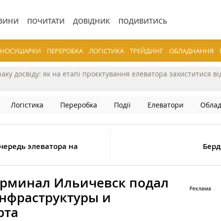
ВИНИ
ПОЧИТАТИ
ДОВІДНИК
ПОДИВИТИСЬ
ЕРНОСУШАРКИ
ПЕРЕРОБКА
ЛОГІСТИКА
ТРЕЙДИНГ
ОБЛАДНАННЯ
раку досвіду: як на етапі проєктування елеватора захиститися в
Логістика
Переробка
Події
Елеватори
Обла
чередь элеватора на
Берд
рминал Ильичевск подал
нфраструктуры и
рта