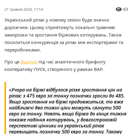
63
21 травня 2024, 17:14
Український ріпак у новому сезоні буде значно
дорожчим. Цьому сприятимуть локальні травневі
заморозки та зростання біржових котирувань. Також
посилиться конкуренція за ріпак між експортерами та
переробниками.
Про це
йшлося
під час аналітичного брифінгу
кооперативу ПУСК, створеного у рамках ВАР.
«Учора на біржі відбулося різке зростання цін на
ріпак: з 475 євро за тонну позначки зросли до 485.
Якщо зростання на біржі продовжиться, то вже
найближчі два тижні ціни можуть сягнути 500
євро за тонну. Навіть якщо біржа до кінця тижня
покаже падіння котирувань, у довгостроковій
перспективі цінники на український ріпак
перевищать позначку 500 євро за тонну. Такому