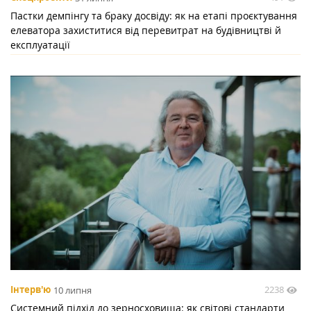
Пастки демпінгу та браку досвіду: як на етапі проєктування
елеватора захиститися від перевитрат на будівництві й
експлуатації
2238
Інтерв'ю
10 липня
Системний підхід до зерносховища: як світові стандарти