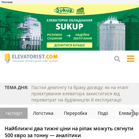
tog
me
ТЕМА ДНЯ:
Пастки демпінгу та браку досвіду: як на етапі
проєктування елеватора захиститися від
перевитрат на будівництві й експлуатації
Експорт
Логістика
Переробка
Події
Елеватор
Найближчі два тижні ціни на ріпак можуть сягнути
500 євро за тонну — аналітики