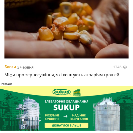
1746
Блоги
3 червня
Міфи про зерносушіння, які коштують аграріям грошей