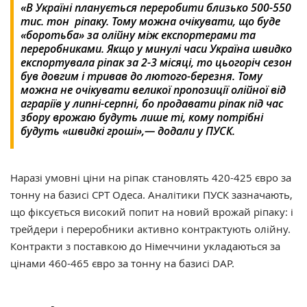
«В Україні планується переробити близько 500-550
тис. тон ріпаку. Тому можна очікувати, що буде
«боротьба» за олійну між експортерами та
переробниками. Якщо у минулі часи Україна швидко
експортувала ріпак за 2-3 місяці, то цьогоріч сезон
був довгим і тривав до лютого-березня. Тому
можна не очікувати великої пропозиції олійної від
аграріїв у липні-серпні, бо продавати ріпак під час
збору врожаю будуть лише ті, кому потрібні
будуть «швидкі гроші»,— додали у ПУСК.
Наразі умовні ціни на ріпак становлять 420-425 євро за
тонну на базисі СРТ Одеса. Аналітики ПУСК зазначають,
що фіксується високий попит на новий врожай ріпаку: і
трейдери і переробники активно контрактують олійну.
Контракти з поставкою до Німеччини укладаються за
цінами 460-465 євро за тонну на базисі DAP.