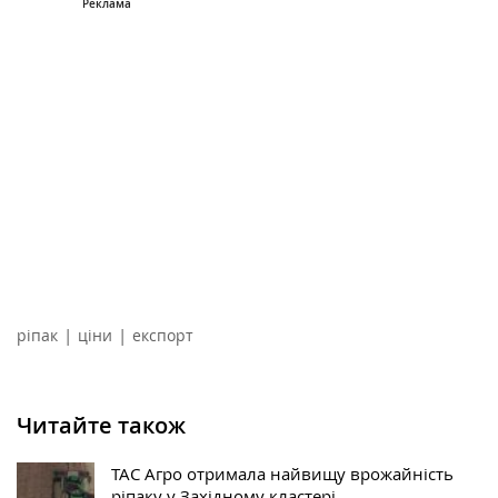
|
|
ріпак
ціни
експорт
Читайте також
ТАС Агро отримала найвищу врожайність
ріпаку у Західному кластері