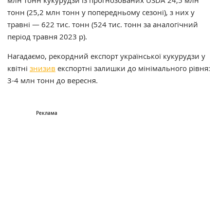
млн тонн кукурудзи із прогнозованих USDA 24,5 млн
тонн (25,2 млн тонн у попередньому сезоні), з них у
травні — 622 тис. тонн (524 тис. тонн за аналогічний
період травня 2023 р).
Нагадаємо, рекордний експорт української кукурудзи у
квітні
знизив
експортні залишки до мінімального рівня:
3-4 млн тонн до вересня.