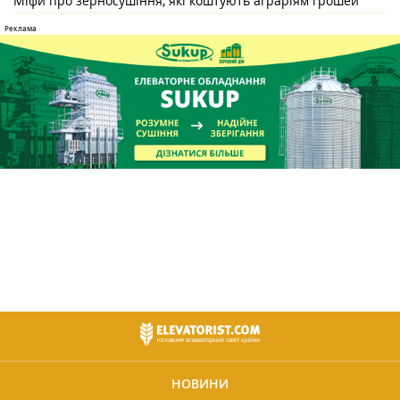
Міфи про зерносушіння, які коштують аграріям грошей
НОВИНИ