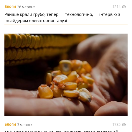
1214
Блоги
26 червня
Раніше крали грубо, тепер — технологічно, — інтерв'ю з
інсайдером елеваторної галузі
1785
Блоги
3 червня