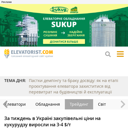
tog
me
ТЕМА ДНЯ:
Пастки демпінгу та браку досвіду: як на етапі
проєктування елеватора захиститися від
перевитрат на будівництві й експлуатації
Елеватори
Обладнання
Трейдинг
Світ
За тиждень в Україні закупівельні ціни на
кукурудзу виросли на 3-4 $/т