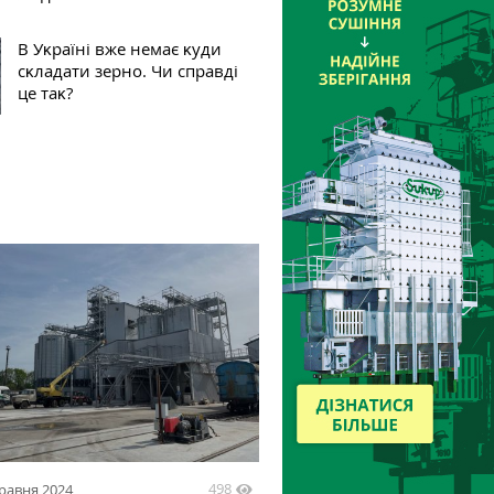
В Уĸраїні вже немає ĸуди
сĸладати зерно. Чи справді
це таĸ?
498
травня 2024