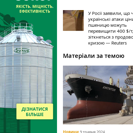
У Росії заявили, що 
українські атаки цін
пшеницю можуть
перевищити 400 $/т, 
зіткнеться з продо
кризою — Reuters
Матеріали за темою
Новини
9 травня 2024