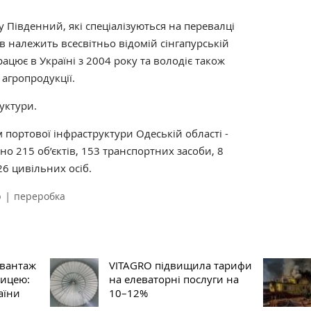
у Південний, які спеціалізуються на перевалці
ів належить всесвітньо відомій сінгапурській
рацює в Україні з 2004 року та володіє також
агропродукції.
уктури.
ам портової інфраструктури Одеській області -
 215 об’єктів, 153 транспортних засоби, 8
6 цивільних осіб.
|
р
переробка
овантаж
VITAGRO підвищила тарифи
ницею:
на елеваторні послуги на
аїни
10–12%