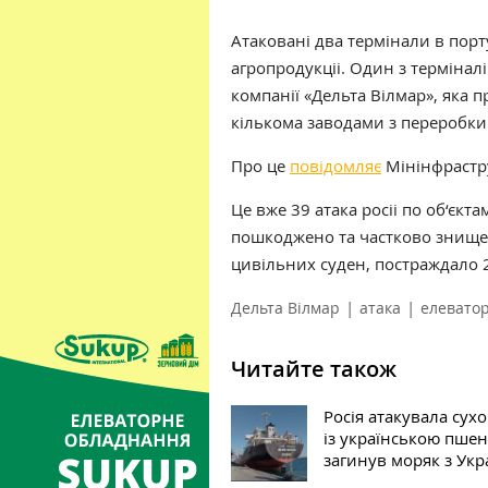
Атаковані два термінали в порт
агропродукціі. Один з термінал
компанії «Дельта Вілмар», яка п
кількома заводами з переробки 
Про це
повідомляє
Мінінфрастр
Це вже 39 атака росіі по об‘єкт
пошкоджено та частково знищено
цивільних суден, постраждало 2
|
|
Дельта Вілмар
атака
елевато
Читайте також
Росія атакувала сух
із українською пше
загинув моряк з Укр