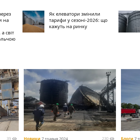
через
Як елеватори змінили
и на
тарифи у сезоні-2026: що
кажуть на ринку
а світ
вольчою
39
230
Новини
7 травня 2024
Блоги
7 