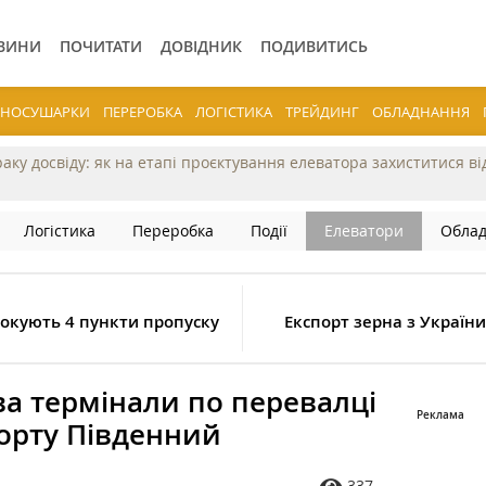
ВИНИ
ПОЧИТАТИ
ДОВІДНИК
ПОДИВИТИСЬ
ЕРНОСУШАРКИ
ПЕРЕРОБКА
ЛОГІСТИКА
ТРЕЙДИНГ
ОБЛАДНАННЯ
раку досвіду: як на етапі проєктування елеватора захиститися в
Логістика
Переробка
Події
Елеватори
Обла
окують 4 пункти пропуску
Експорт зерна з Україн
ва термінали по перевалці
порту Південний
337