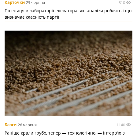
810
Карточки
29 червня
Пшениця в лабораторії елеватора: які аналізи роблять і що
визначає класність партії
1140
Блоги
26 червня
Раніше крали грубо, тепер — технологічно, — інтерв'ю з