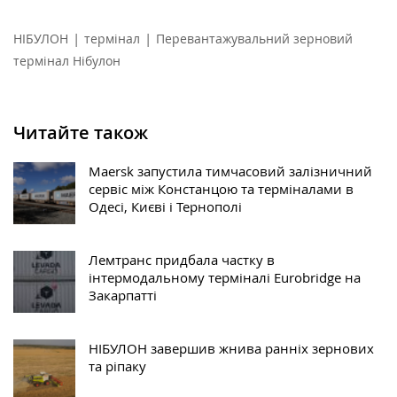
|
|
НІБУЛОН
термінал
Перевантажувальний зерновий
термінал Нібулон
Читайте також
Maersk запустила тимчасовий залізничний
сервіс між Констанцою та терміналами в
Одесі, Києві і Тернополі
Лемтранс придбала частку в
інтермодальному терміналі Eurobridge на
Закарпатті
НІБУЛОН завершив жнива ранніх зернових
та ріпаку