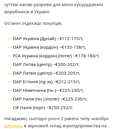
суттєві касові розриви для моно-кукурудзяних
виробників в Україні.
Останні індикації покупців:
DAP Україна (Дунай) ~$172-175/т,
DAP Україна (кордон) ~€155-158/т,
FCA Україна (кордон) (потяг) ~€178-180/т,
DAP Литва (центр) ~€200-202/т,
DAP Латвія (центр) ~€203-205/т,
DAP Естонія (пд-зх) ~€212-215/т,
DAP Німеччина (пн.) ~€225-230/т,
DAP Італія (пн.) (потяг) ~€225-230/т,
CIF Італія (порт) ~$250-252/т.
Нагадаємо, сьогодні уночі 2 ракети типу «калібр»
влучили
в зерновий склад агропідприємства на