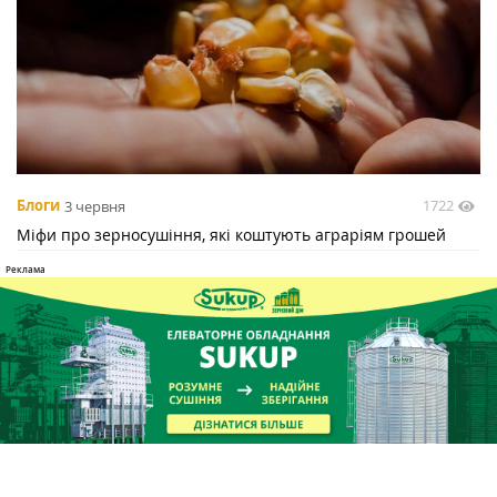
1722
Блоги
3 червня
Міфи про зерносушіння, які коштують аграріям грошей