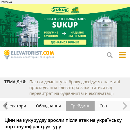
tog
me
ТЕМА ДНЯ:
Пастки демпінгу та браку досвіду: як на етапі
проєктування елеватора захиститися від
перевитрат на будівництві й експлуатації
Елеватори
Обладнання
Трейдинг
Світ
Ціни на кукурудзу зросли після атак на українську
портову інфраструктуру