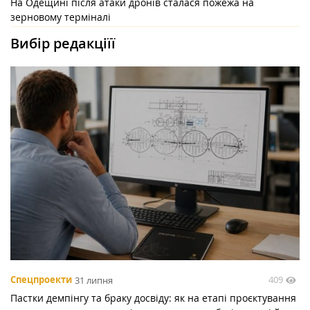
На Одещині після атаки дронів сталася пожежа на
зерновому терміналі
Вибір редакціїї
409
Спецпроекти
31 липня
Пастки демпінгу та браку досвіду: як на етапі проєктування