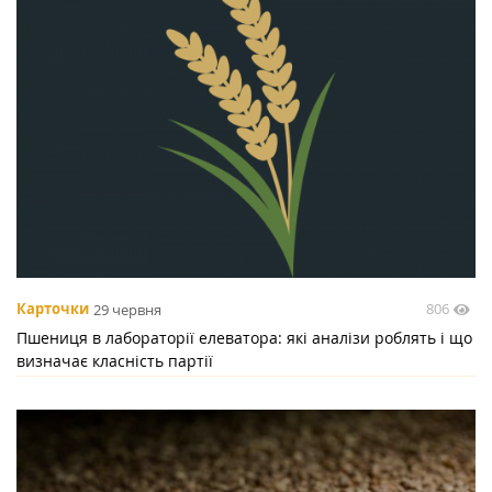
806
Карточки
29 червня
Пшениця в лабораторії елеватора: які аналізи роблять і що
визначає класність партії