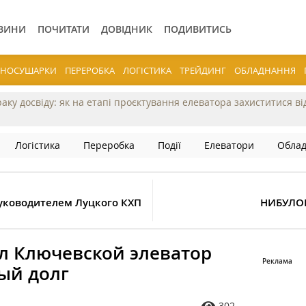
ВИНИ
ПОЧИТАТИ
ДОВІДНИК
ПОДИВИТИСЬ
ЕРНОСУШАРКИ
ПЕРЕРОБКА
ЛОГІСТИКА
ТРЕЙДИНГ
ОБЛАДНАННЯ
раку досвіду: як на етапі проєктування елеватора захиститися в
Логістика
Переробка
Події
Елеватори
Обла
уководителем Луцкого КХП
НИБУЛОН
ал Ключевской элеватор
ый долг
302