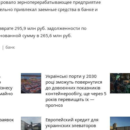
ировало зерноперерабатывающее предприятие
ельно привлекал заемные средства в банке и
зврате 295,9 млн руб. задолженности по
снованной сумму в 265,6 млн руб.
|
е
банк
ь
Українські порти у 2030
о
році зможуть повернутися
ізнесу
до довоєнних показників
 майно
контейнерообігу, ще через 5
років перевищать їх —
прогноз
заявок
Европейский кредит для
украинских элеваторов