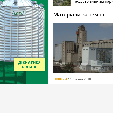
індустріальним пар
Матеріали за темою
Новини
14 травня 2018
Россия. «Ключевской элеватор» н
после трех лет банкротства прод