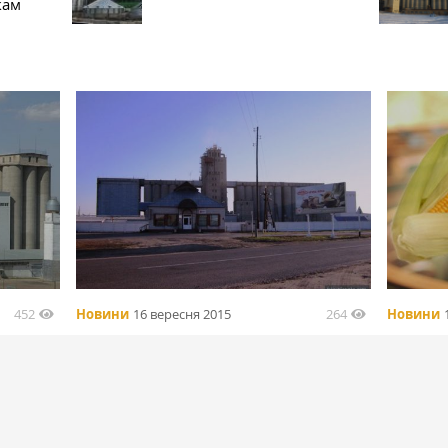
кам
452
264
Новини
16 вересня 2015
Новини
а Алтае
Россия. Ключевский элеватор снова
Суд обя
ают
заработает?
зерно
БІЛЬШЕ