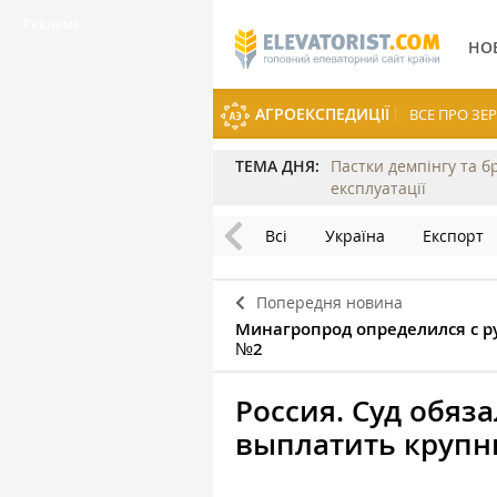
НО
АГРОЕКСПЕДИЦІЇ
ВСЕ ПРО З
ТЕМА ДНЯ:
Пастки демпінгу та б
експлуатації
Всі
Україна
Експорт
Попередня новина
Минагропрод определился с р
№2
Россия. Суд обяз
выплатить крупн