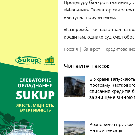
Процедуру банкротства иници
«Мельник». Элеватор самостоят
выступал поручителем.
«Газпромбанк» настаивал на во
кредитам, однако суд счел обо
|
|
Россия
банкрот
кредитовани
Читайте також
В Україні запускают
програму частковог
списання кредитів б
за знищене війною
Розпочався прийом 
на компенсації