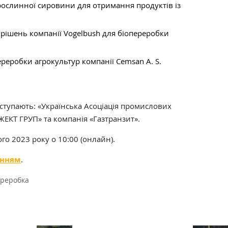
рослинної сировини для отримання продуктів із
рішень компанії Vogelbush для біопереробки
ереробки агрокультур компанії Cemsan A. S.
ступають: «Українська Асоціація промислових
ЖЕКТ ГРУП» та‎ компанія «Газтранзит».
го 2023 року о 10:00 (онлайн).
анням
.
реробка