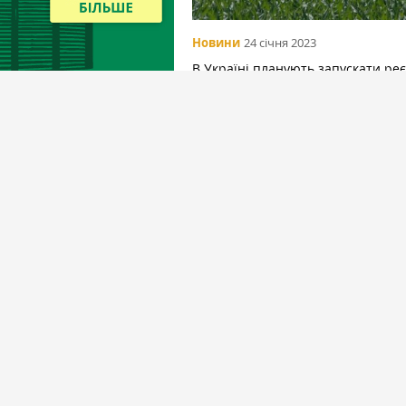
Новини
24 січня 2023
В Україні планують запускати ре
виробників біометану
Вибір редакціїї
Спецпроекти
31 липня
Пастки демпінгу та браку досвіду:
етапі проєктування елеватора