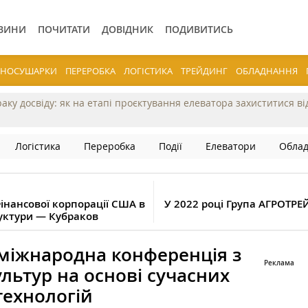
ВИНИ
ПОЧИТАТИ
ДОВІДНИК
ПОДИВИТИСЬ
ЕРНОСУШАРКИ
ПЕРЕРОБКА
ЛОГІСТИКА
ТРЕЙДИНГ
ОБЛАДНАННЯ
раку досвіду: як на етапі проєктування елеватора захиститися в
Логістика
Переробка
Події
Елеватори
Обла
Фінансової корпорації США в
У 2022 році Група АГРОТРЕ
руктури — Кубраков
 міжнародна конференція з
льтур на основі сучасних
технологій