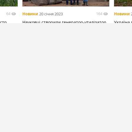
64
164
Новини
20 січня 2023
Новини
єстр
Науковці створили генератор-утилізатор
Україна
на біовідходах для сушіння зерна
біомета
428
2219
Інтерв'ю
10 липня
Спецпро
 як на
Системний підхід до зерносховища: як
Як зміню
світові стандарти змінюють елеваторну
головних