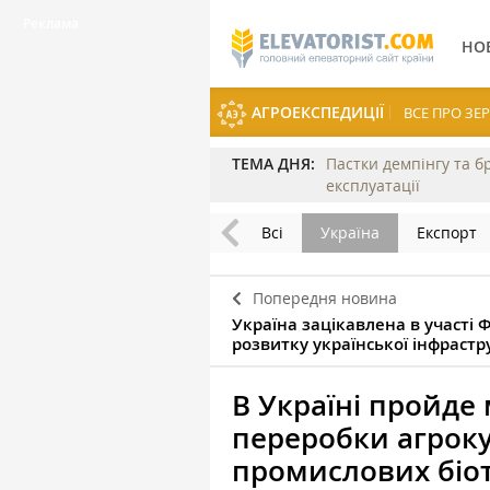
НО
АГРОЕКСПЕДИЦІЇ
ВСЕ ПРО З
ТЕМА ДНЯ:
Пастки демпінгу та б
експлуатації
Всі
Україна
Експорт
Попередня новина
Україна зацікавлена в участі 
розвитку української інфраст
В Україні пройде
переробки агроку
промислових біо