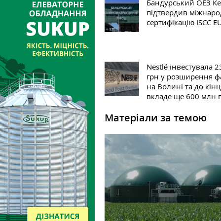
Бандурський ОЕЗ К
підтвердив міжнаро
сертифікацію ISCC E
Nestlé інвестувала 
грн у розширення 
на Волині та до кінц
вкладе ще 600 млн 
Матеріали за темою