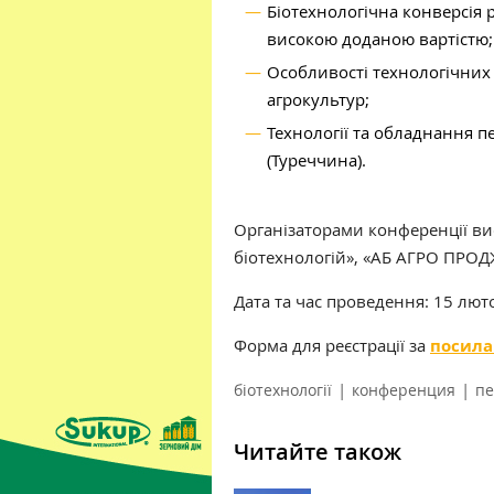
Біотехнологічна конверсія 
високою доданою вартістю;
Особливості технологічних 
агрокультур;
Технології та обладнання п
(Туреччина).
Організаторами конференції ви
біотехнологій‎», «‎АБ АГРО ПРОД
Дата та час проведення: 15 люто
Форма для реєстрації за
посил
|
|
біотехнології
конференция
пе
Читайте також