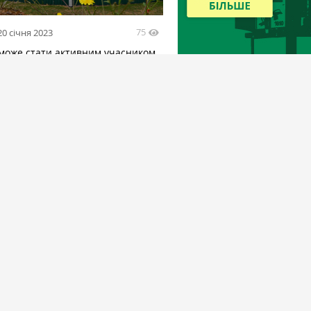
75
20 січня 2023
 може стати активним учасником
нового буму — Сольський
1282
екти
6 липня
ються вимоги до елеваторів: 5
 трендів галузі