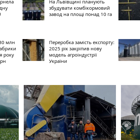
ернела
На Львівщині планують
дну
збудувати комбікормовий
U
завод на площі понад 10 га
230 млн
Переробка замість експорту:
фабрики
2025 рік закріпив нову
я року
модель агроіндустрії
грн
України