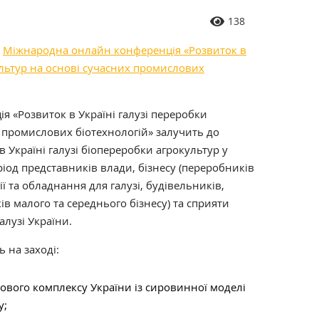
138
я
Міжнародна онлайн конференція «Розвиток в
ультур на основі сучасних промислових
 «Розвиток в Україні галузі переробки
х промислових біотехнологій» залучить до
в Україні галузі біопереробки агрокультур у
іод представників влади, бізнесу (переробників
ї та обладнання для галузі, будівельників,
ків малого та середнього бізнесу) та сприяти
лузі України.
 на заході:
ового комплексу України із сировинної моделі
у;