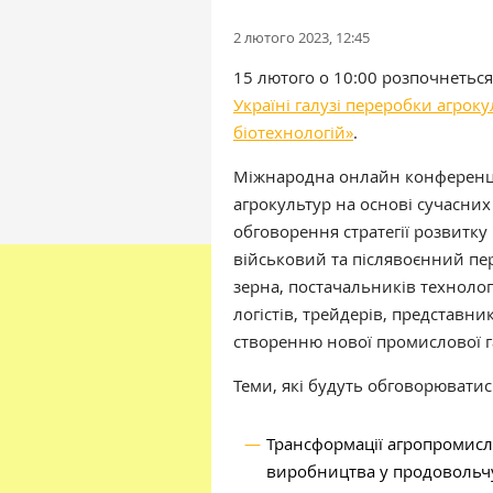
2 лютого 2023, 12:45
15 лютого о 10:00 розпочнетьс
Україні галузі переробки агрок
біотехнологій»
.
Міжнародна онлайн конференція
агрокультур на основі сучасни
обговорення стратегії розвитку 
військовий та післявоєнний пер
зерна, постачальників технологі
логістів, трейдерів, представни
створенню нової промислової га
Теми, які будуть обговорюватись
Трансформації агропромисл
виробництва у продовольч