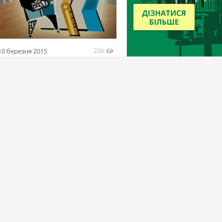
236
10 березня 2015
На элеваторах Томской области
 ряд нарушений