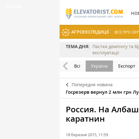
НО
АГРОЕКСПЕДИЦІЇ
ВСЕ ПРО З
ТЕМА ДНЯ:
Пастки демпінгу та б
експлуатації
Всі
Україна
Експорт
Попередня новина
Госрезерв вернул 2 млн грн 
Россия. На Алба
каратнин
18 березня 2015, 11:59