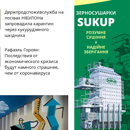
Держпродспоживслужба на
посівах НІБУЛОНа
запровадила карантин
через кукурудзяного
шкідника
Рафаэль Гороян:
Последствия от
экономического кризиса
будут намного страшнее,
чем от коронавируса