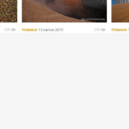
238
243
Новини
13 квітня 2015
Новини
нили
Россельхознадзор нашел нарушения на
Россия. 
15 элеваторах
выявили
БІЛЬШЕ