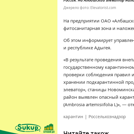
Россия. На Албашский элеватор на
Джерело фото: Elevatorist.com
На предприятии ОАО «Албашски
фитосанитарная зона и наложе
Об этом информирует управлен
и республике Адыгея.
«В результате проведения вне
государственному карантинном
проверки соблюдения правил и
хранении подкарантинной про
элеватор», станицы Новоминск
район выявлен опасный каран
(Ambrosia artemisiifolia L)», — 
|
карантин
Россельхознадзор
Читайте також