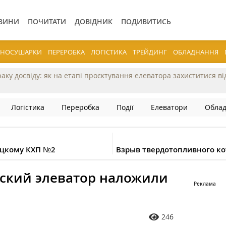
ВИНИ
ПОЧИТАТИ
ДОВІДНИК
ПОДИВИТИСЬ
ЕРНОСУШАРКИ
ПЕРЕРОБКА
ЛОГІСТИКА
ТРЕЙДИНГ
ОБЛАДНАННЯ
раку досвіду: як на етапі проєктування елеватора захиститися в
Логістика
Переробка
Події
Елеватори
Обла
Луцкому КХП №2
Взрыв твердотопливного ко
шский элеватор наложили
246