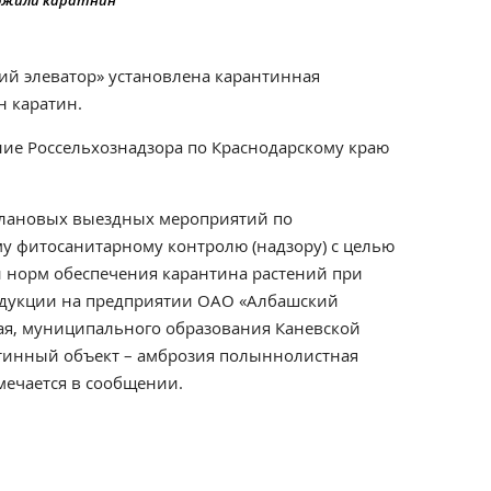
ложили каратнин
й элеватор» установлена карантинная
н каратин.
ие Россельхознадзора по Краснодарскому краю
плановых выездных мероприятий по
у фитосанитарному контролю (надзору) с целью
 норм обеспечения карантина растений при
дукции на предприятии ОАО «Албашский
ая, муниципального образования Каневской
тинный объект – амброзия полыннолистная
отмечается в сообщении.