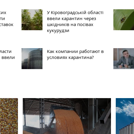
ких
У Кіровоградській області
ити
ввели карантин через
ставок
шкідників на посівах
кукурудзи
ласти
Как компании работают в
ы ввели
условиях карантина?