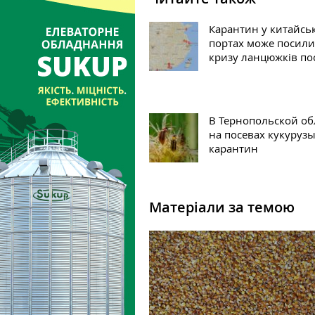
Карантин у китайсь
портах може посил
кризу ланцюжків по
В Тернопольской об
на посевах кукуруз
карантин
Матеріали за темою