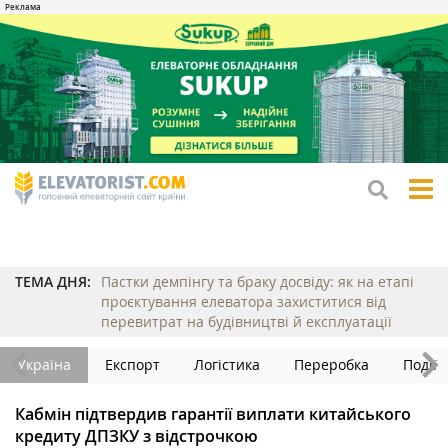
tog
me
ТЕМА ДНЯ:
Пастки демпінгу та браку досвіду: як на етапі
проєктування елеватора захиститися від
перевитрат на будівництві й експлуатації
Україна
Експорт
Логістика
Переробка
Події
Кабмін підтвердив гарантії виплати китайського
кредиту ДПЗКУ з відстрочкою