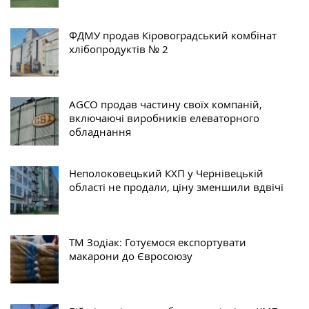
ФДМУ продав Кіровоградський комбінат
хлібопродуктів № 2
AGCO продав частину своїх компаній,
включаючі виробників елеваторного
обладнання
Неполоковецький КХП у Чернівецькій
області не продали, ціну зменшили вдвічі
ТМ Зодіак: Готуємося експортувати
макарони до Євросоюзу