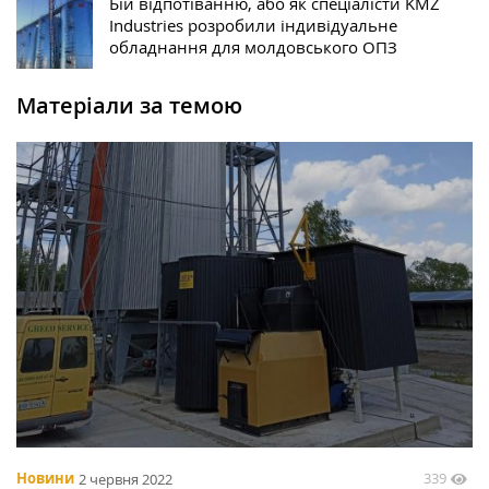
Бій відпотіванню, або як спеціалісти KMZ
Industries розробили індивідуальне
обладнання для молдовського ОПЗ
Матеріали за темою
339
Новини
2 червня 2022