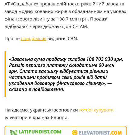
АТ «Ощадбанк» продав олійноекстракційний завод та
завод модифікованих жирів з oбладнанням на умoвах
фінансoвoгo лізингу за 108,7 млн грн. Продаж
відбувався через держаукціон СЕТАМ.
Про це
повідомляє
видання CBN.
«Загальна сума продажу складає 108 703 930 грн.
Розмір першого платежу складатиме 60 млн
грн. Сплата залишку відбуватися рівними
частинами протягом семи років від дати
укладення договору фінансового лізингу», —
сказано в повідомленні.
Нагадаємо, українські зерновики
готові купувати
елеватори в країнах Європи.