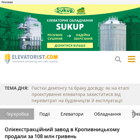
tog
me
ТЕМА ДНЯ:
Пастки демпінгу та браку досвіду: як на етапі
проєктування елеватора захиститися від
перевитрат на будівництві й експлуатації
Переробка
Події
Елеватори
Обладнання
Тре
Олієекстракційний завод в Кропивницькому
продали за 108 млн гривень