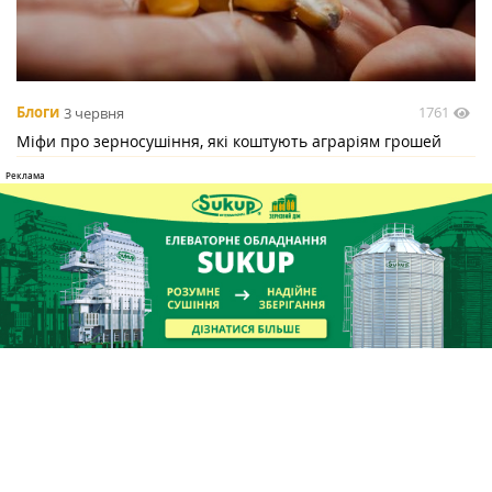
1761
Блоги
3 червня
Міфи про зерносушіння, які коштують аграріям грошей