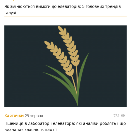
Як змінюються вимоги до елеваторів: 5 головних трендів
галузі
781
Карточки
29 червня
Пшениця в лабораторії елеватора: які аналізи роблять і що
визначає класність партії