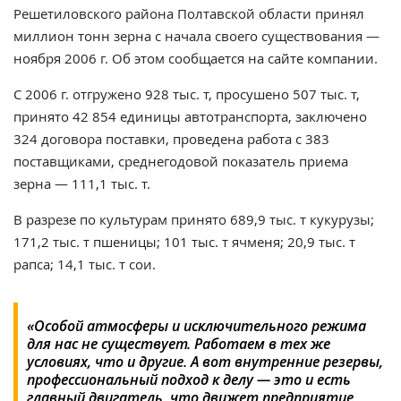
Решетиловского района Полтавской области принял
миллион тонн зерна с начала своего существования —
ноября 2006 г. Об этом сообщается на сайте компании.
С 2006 г. отгружено 928 тыс. т, просушено 507 тыс. т,
принято 42 854 единицы автотранспорта, заключено
324 договора поставки, проведена работа с 383
поставщиками, среднегодовой показатель приема
зерна — 111,1 тыс. т.
В разрезе по культурам принято 689,9 тыс. т кукурузы;
171,2 тыс. т пшеницы; 101 тыс. т ячменя; 20,9 тыс. т
рапса; 14,1 тыс. т сои.
«Особой атмосферы и исключительного режима
для нас не существует. Работаем в тех же
условиях, что и другие. А вот внутренние резервы,
профессиональный подход к делу — это и есть
главный двигатель, что движет предприятие