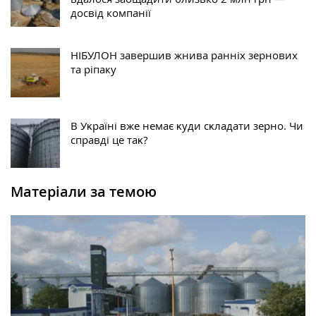
досвід компанії
НІБУЛОН завершив жнива ранніх зернових
та ріпаку
В Уĸраїні вже немає ĸуди сĸладати зерно. Чи
справді це таĸ?
Матеріали за темою