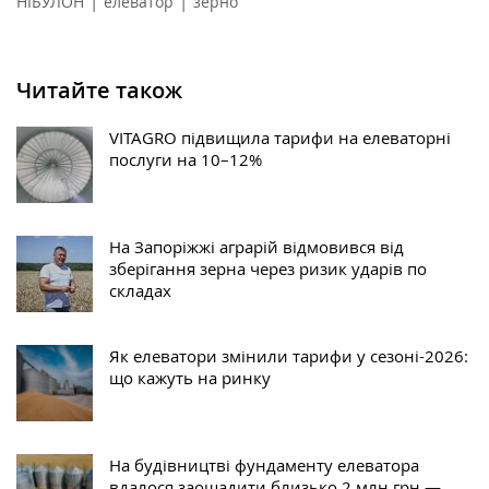
|
|
НІБУЛОН
елеватор
зерно
Читайте також
VITAGRO підвищила тарифи на елеваторні
послуги на 10–12%
На Запоріжжі аграрій відмовився від
зберігання зерна через ризик ударів по
складах
Як елеватори змінили тарифи у сезоні-2026:
що кажуть на ринку
На будівництві фундаменту елеватора
вдалося заощадити близько 2 млн грн —