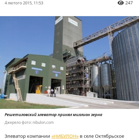
247
4 лютого 2015, 11:53
Решетиловский элеватор принял миллион зерна
Джерело фото: nibulon.com
Элеватор компании
«НИБУЛОН»
в селе Октябрьское