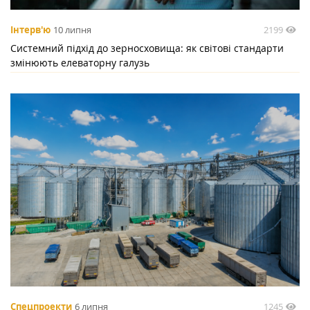
2199
Інтерв'ю
10 липня
Системний підхід до зерносховища: як світові стандарти
змінюють елеваторну галузь
1245
Спецпроекти
6 липня