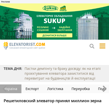
tog
me
ТЕМА ДНЯ:
Пастки демпінгу та браку досвіду: як на етапі
проєктування елеватора захиститися від
перевитрат на будівництві й експлуатації
Україна
Експорт
Логістика
Переробка
Події
Решетиловский элеватор принял миллион зерна