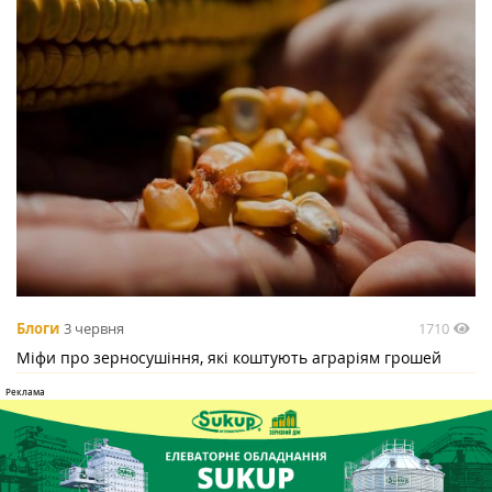
1710
Блоги
3 червня
Міфи про зерносушіння, які коштують аграріям грошей