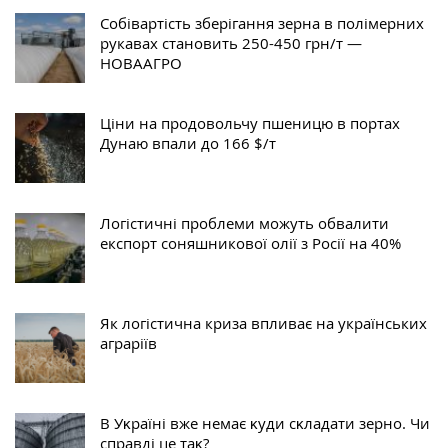
Собівартість зберігання зерна в полімерних
рукавах становить 250-450 грн/т —
НОВААГРО
Ціни на продовольчу пшеницю в портах
Дунаю впали до 166 $/т
Логістичні проблеми можуть обвалити
експорт соняшникової олії з Росії на 40%
Як логістична криза впливає на українських
аграріїв
В Уĸраїні вже немає ĸуди сĸладати зерно. Чи
справді це таĸ?