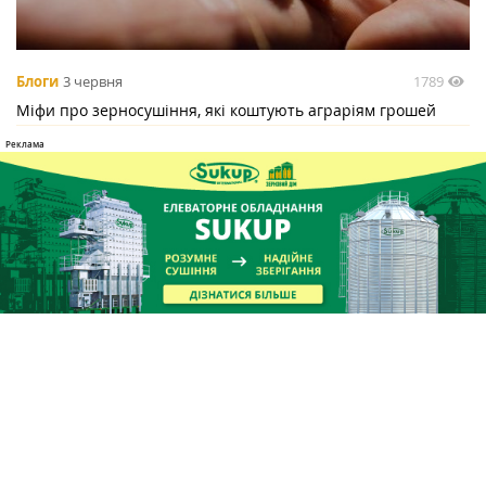
1789
Блоги
3 червня
Міфи про зерносушіння, які коштують аграріям грошей