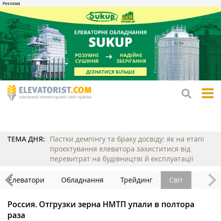
tog
me
ТЕМА ДНЯ:
Пастки демпінгу та браку досвіду: як на етапі
проєктування елеватора захиститися від
перевитрат на будівництві й експлуатації
Елеватори
Обладнання
Трейдинг
Світ
Россия. Отгрузки зерна НМТП упали в полтора
раза