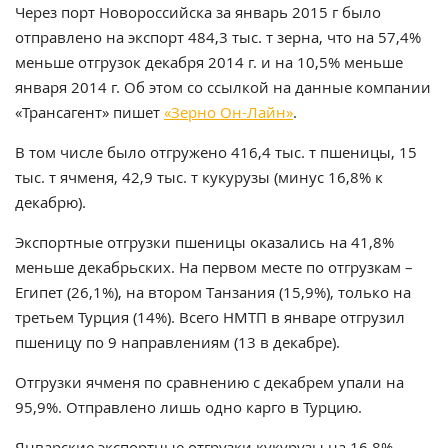
Через порт Новороссийска за январь 2015 г было
отправлено на экспорт 484,3 тыс. т зерна, что на 57,4%
меньше отгрузок декабря 2014 г. и на 10,5% меньше
января 2014 г. Об этом со ссылкой на данные компании
«Трансагент» пишет
«Зерно Он-Лайн»
.
В том числе было отгружено 416,4 тыс. т пшеницы, 15
тыс. т ячменя, 42,9 тыс. т кукурузы (минус 16,8% к
декабрю).
Экспортные отгрузки пшеницы оказались на 41,8%
меньше декабрьских. На первом месте по отгрузкам –
Египет (26,1%), на втором Танзания (15,9%), только на
третьем Турция (14%). Всего НМТП в январе отгрузил
пшеницу по 9 направлениям (13 в декабре).
Отгрузки ячменя по сравнению с декабрем упали на
95,9%. Отправлено лишь одно карго в Турцию.
Январские экспортные отгрузки кукурузы на 16,8%