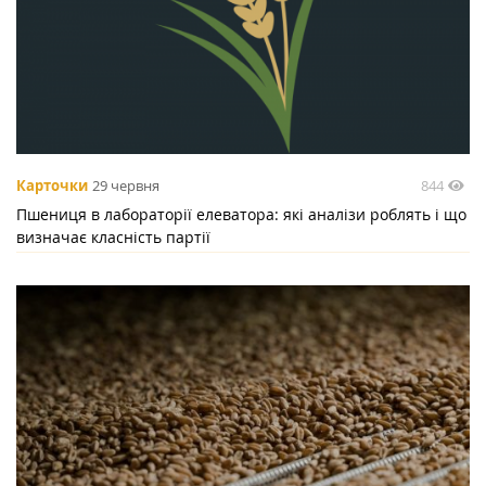
844
Карточки
29 червня
Пшениця в лабораторії елеватора: які аналізи роблять і що
визначає класність партії