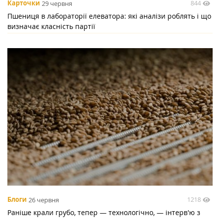
844
Карточки
29 червня
Пшениця в лабораторії елеватора: які аналізи роблять і що
визначає класність партії
1218
Блоги
26 червня
Раніше крали грубо, тепер — технологічно, — інтерв'ю з