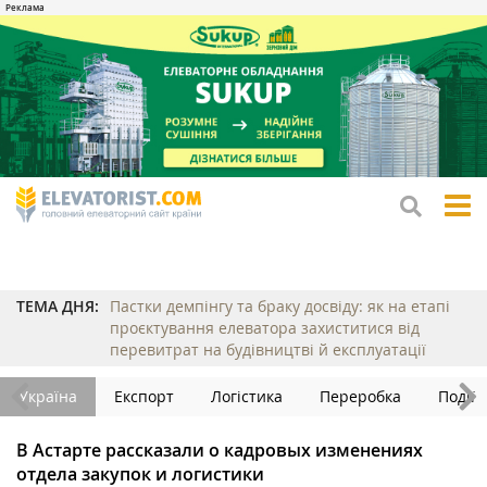
tog
me
ТЕМА ДНЯ:
Пастки демпінгу та браку досвіду: як на етапі
проєктування елеватора захиститися від
перевитрат на будівництві й експлуатації
Україна
Експорт
Логістика
Переробка
Події
В Астарте рассказали о кадровых изменениях
отдела закупок и логистики