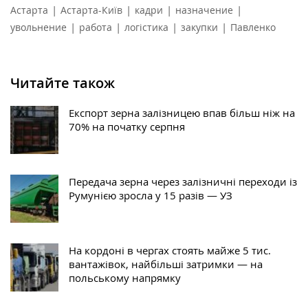
|
|
|
|
Астарта
Астарта-Київ
кадри
назначение
|
|
|
|
увольнение
работа
логістика
закупки
Павленко
Читайте також
Експорт зерна залізницею впав більш ніж на
70% на початку серпня
Передача зерна через залізничні переходи із
Румунією зросла у 15 разів — УЗ
На кордоні в чергах стоять майже 5 тис.
вантажівок, найбільші затримки — на
польському напрямку