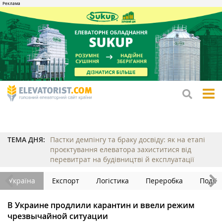
tog
me
ТЕМА ДНЯ:
Пастки демпінгу та браку досвіду: як на етапі
проєктування елеватора захиститися від
перевитрат на будівництві й експлуатації
Україна
Експорт
Логістика
Переробка
Події
В Украине продлили карантин и ввели режим
чрезвычайной ситуации