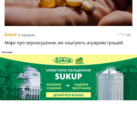
1779
Блоги
3 червня
Міфи про зерносушіння, які коштують аграріям грошей