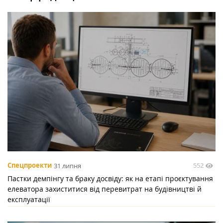
552
Спецпроекти
31 липня
Пастки демпінгу та браку досвіду: як на етапі проєктування
елеватора захиститися від перевитрат на будівництві й
експлуатації