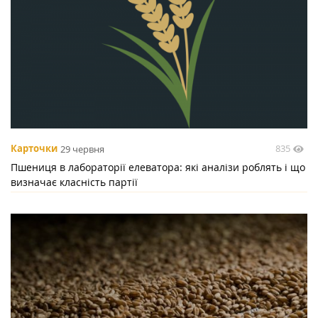
835
Карточки
29 червня
Пшениця в лабораторії елеватора: які аналізи роблять і що
визначає класність партії