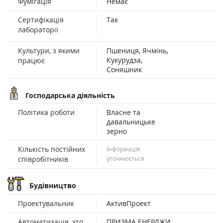
Фумігація
Немає
Сертифікація
Так
лабораторії
Культури, з якими
Пшениця, Ячмінь,
Кукурудза,
працює
Соняшник
Господарська діяльність
Політика роботи
Власне та
давальницьке
зерно
Кількість постійних
Інформація
співробітників
уточнюється
Будівництво
Проектувальник
АктивПроект
Автоматизація, хто
ПРИЗМА ЕНЕРДЖИ