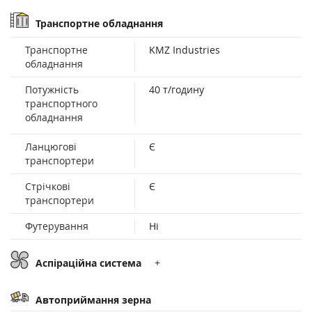
Транспортне обладнання
Транспортне
KMZ Industries
обладнання
Потужність
40 т/годину
транспортного
обладнання
Ланцюгові
Є
транспортери
Стрічкові
Є
транспортери
Футерування
Ні
Аспіраційна система
+
Автоприймання зерна