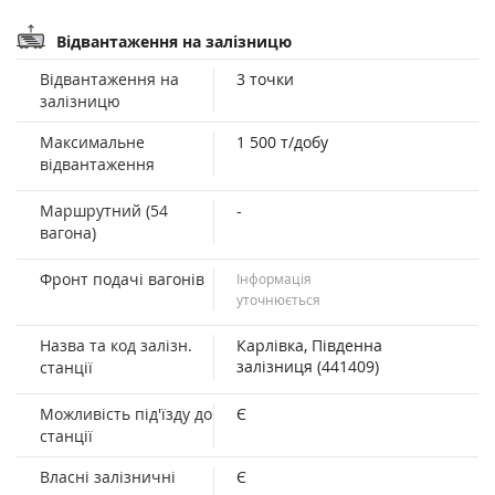
Відвантаження на залізницю
Відвантаження на
3 точки
залізницю
Максимальне
1 500 т/добу
відвантаження
Маршрутний (54
-
вагона)
Фронт подачі вагонів
Інформація
уточнюється
Назва та код залізн.
Карлівка, Південна
залізниця (441409)
станції
Можливість під'їзду до
Є
станції
Власні залізничні
Є