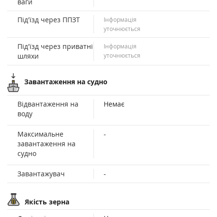
ваги
Під'їзд через ППЗТ
Інформація
уточнюється
Під'їзд через приватні
Інформація
шляхи
уточнюється
Завантаження на судно
Відвантаження на
Немає
воду
Максимальне
-
завантаження на
судно
Завантажувач
-
Якість зерна