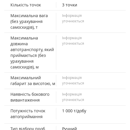
Кількість точок
3 точки
Максимальна вага
Інформація
(без урахування
уточнюється
самоскидів), т
Максимальна
Інформація
довжина
уточнюється
автотранспорту, який
приймається (без
урахування
самоскидів), м
Максимальний
Інформація
габарит за висотою, м
уточнюється
Наявність бокового
Інформація
вивантаження
уточнюється
Потужність точок
1 000 т/добу
автоприймання
Тип відбору проб
Ручний