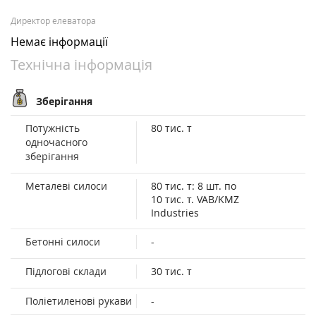
Директор елеватора
Немає інформації
Технічна інформація
Зберігання
Потужність
80 тис. т
одночасного
зберігання
Металеві силоси
80 тис. т: 8 шт. по
10 тис. т. VAB/KMZ
Industries
Бетонні силоси
-
Підлогові склади
30 тис. т
Поліетиленові рукави
-